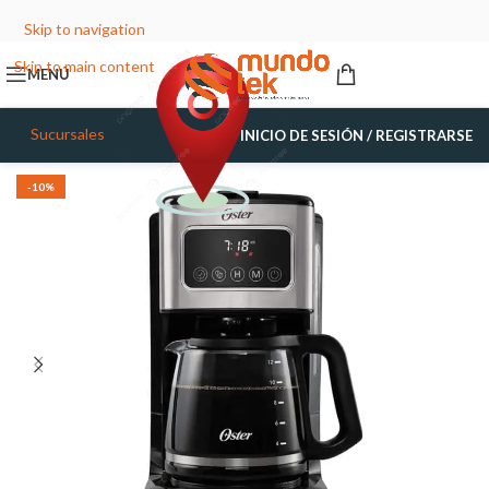
Skip to navigation
Skip to main content
MENÚ
Sucursales
INICIO DE SESIÓN / REGISTRARSE
-10%