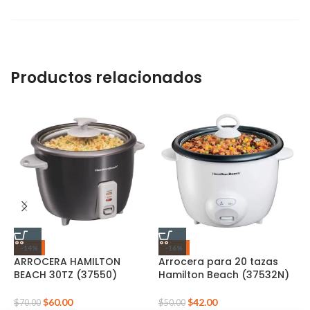
Productos relacionados
-14%
-16%
ARROCERA HAMILTON
Arrocera para 20 tazas
A
BEACH 30TZ (37550)
Hamilton Beach (37532N)
i
(
$
60.00
$
42.00
$
70.00
$
50.00
$