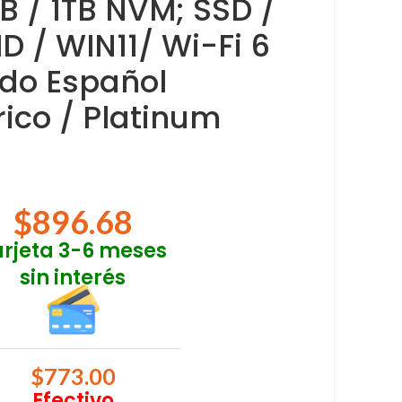
B / 1TB NVM; SSD /
 HD / WIN11/ Wi-Fi 6
ado Español
ico / Platinum
$
896.68
arjeta 3-6 meses
sin interés
$
773.00
Efectivo