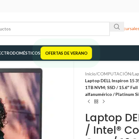
Sucursale
ECTRODOMÉSTICOS
OFERTAS DE VERANO
Inicio
/
COMPUTACIÓN
/
La
Laptop DELL Inspiron 15 35
1TB NVM; SSD / 15.6″ Full
alfanumérico / Platinum Si
Laptop DEL
/ Intel® C