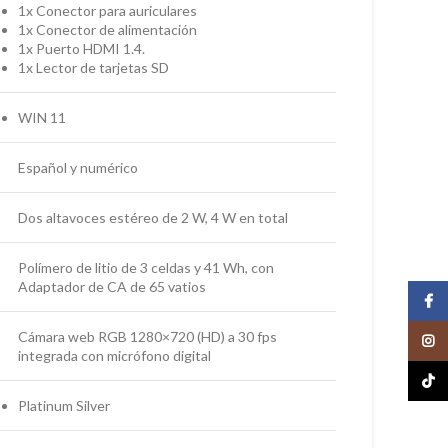
1x Conector para auriculares
1x Conector de alimentación
1x Puerto HDMI 1.4.
1x Lector de tarjetas SD
WIN 11
Español y numérico
Dos altavoces estéreo de 2 W, 4 W en total
Polímero de litio de 3 celdas y 41 Wh, con
Adaptador de CA de 65 vatios
Face
Cámara web RGB 1280×720 (HD) a 30 fps
Insta
integrada con micrófono digital
TikTo
Platinum Silver