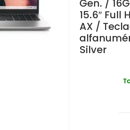
Gen. / 16G
15.6″ Full
AX / Tecl
alfanumér
Silver
T