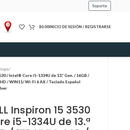
Soporte
s
$
0.00
INICIO DE SESIÓN / REGISTRARSE
ptops
/
30 / Intel® Core i5-1334U de 13.ª Gen. / 16GB /
 HD / WIN11/ Wi-Fi 6 AX / Teclado Español
lver
L Inspiron 15 3530
ore i5-1334U de 13.ª