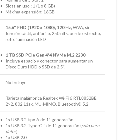
Slots en uso : 1 (1 x 8 GB)
Máxima expansión: 16GB
15,6″ FHD (1920 x 1080), 120 Hz,
WVA, sin
función táctil, antibrillo, 250 nits, borde estrecho,
retroiluminación LED
1 TB SSD PCIe Gen 4*4 NVMe M.2 2230
Incluye espacio y conector para aumentar un
Disco Duro HDD o SSD de 2.5″.
No Incluye
Tarjeta inalámbrica Realtek Wi-Fi 6 RTL8852BE,
2×2, 802.11ax, MU-MIMO, Bluetooth® 5.2
1x USB 3.2 tipo A de 1.ª generación
1x USB 3.2 Type-C™ de 1.ª generación (
solo para
datos
)
1x USB 2.0