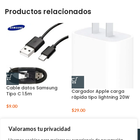
Productos relacionados
Cable datos Samsung
K
Cargador Apple carga
Tipo C 1.5m
6
rápida tipo lightning 20W
tipo C
$
9.00
$
$
29.00
Valoramos tu privacidad
Usamos cookies para mejorar su experiencia de navegación,