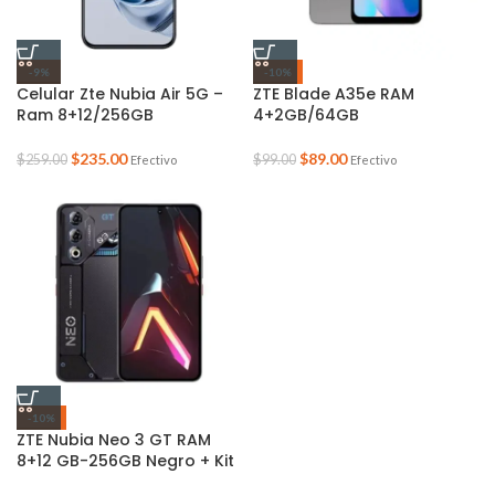
-9%
-10%
Celular Zte Nubia Air 5G –
ZTE Blade A35e RAM
Ram 8+12/256GB
4+2GB/64GB
$
235.00
$
89.00
$
259.00
$
99.00
Efectivo
Efectivo
-10%
ZTE Nubia Neo 3 GT RAM
8+12 GB-256GB Negro + Kit
Gamer