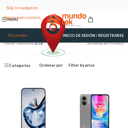
Skip to navigation
Skip to main content
MENÚ
Sucursales
INICIO DE SESIÓN / REGISTRARSE
Inicio
/
Teléfonos
/
ZTE
Showing all 3 results
Ordenar por
Filter by price
Categories