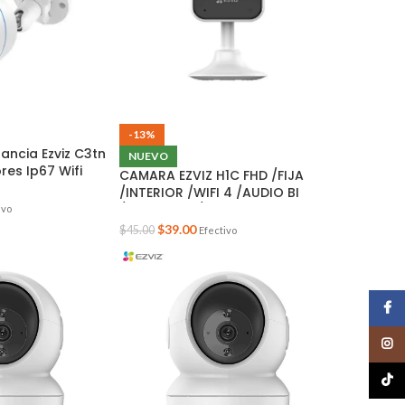
-13%
ancia Ezviz C3tn
NUEVO
res Ip67 Wifi
CAMARA EZVIZ H1C FHD /FIJA
/INTERIOR /WIFI 4 /AUDIO BI
/BASE MAG. /SOP. MICRO SD
ivo
512GB
$
39.00
$
45.00
Efectivo
Face
Insta
TikTo