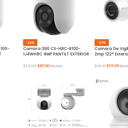
-26%
-13%
100-
Camara 360 CS-H8C-R100-
Camara De Vigil
T
1J4WH8C 4MP PANTILT EXTERIOR
2mp 122° Exterio
EZVIZ L 4MM
Micro Sd 1080p
$
89.00
$
59.00
$
120.00
$
68.00
Efectivo
Efect