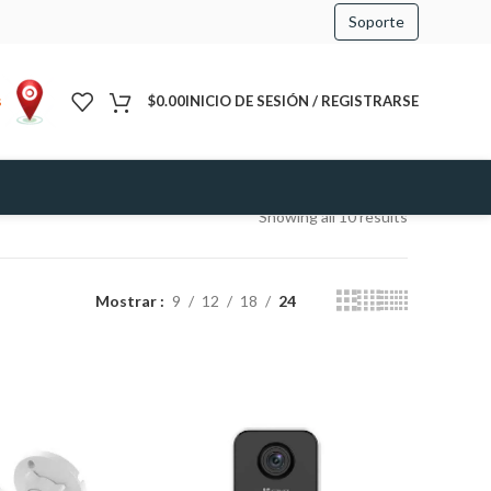
Soporte
s
$
0.00
INICIO DE SESIÓN / REGISTRARSE
Showing all 10 results
Mostrar
9
12
18
24