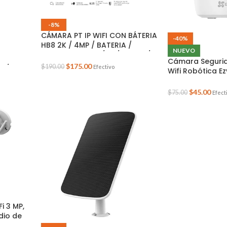
-8%
CÁMARA PT IP WIFI CON BÁTERIA
-40%
HB8 2K / 4MP / BATERIA /
NUEVO
AUTOTRACKING / IA / AUDIO /
Cámara Segurid
LED / EXTERIOR / 360 / CS-HB8-
$
175.00
$
190.00
Efectivo
2K/WIFI
Wifi Robótica Ez
R100-2C4WDL / EZVIZ
C
Color Blanco 2
$
45.00
$
75.00
Efect
 3 MP,
dio de