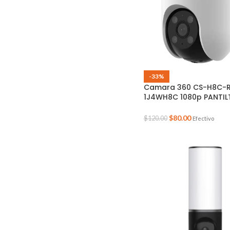
-33%
Camara 360 CS-H8C-R
1J4WH8C 1080p PANTIL
EXTERIOR EZVIZ L 4MM
$
80.00
$
120.00
Efectivo