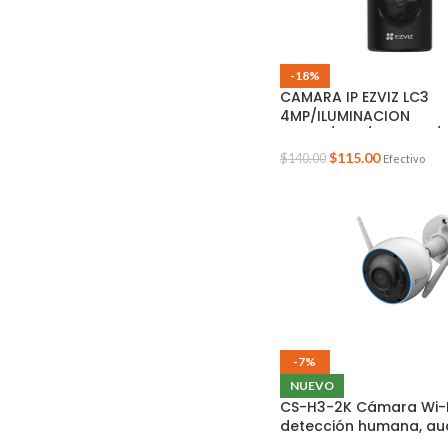
-18%
CAMARA IP EZVIZ LC3
4MP/ILUMINACION
SMART/157°/EXT. IP65/
2.4GHZ/AUDIO BI/EMM
$
115.00
$
140.00
Efectivo
32GB/ZOOM 8X
-7%
NUEVO
CS-H3-2K Cámara Wi-Fi
detección humana, au
dos vías