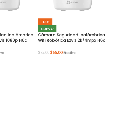
-13%
NUEVO
ad Inalámbrica
Cámara Seguridad Inalámbrica
viz 1080p H6c
Wifi Robótica Ezviz 2k/4mpx H6c
MP
Color Blanco
$
65.00
$
75.00
ivo
Efectivo