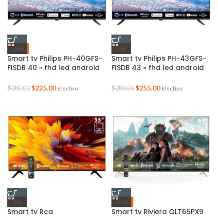
-20%
-9%
Smart tv Philips PH-40GFS-
Smart tv Philips PH-43GFS-
FISDB 40 » fhd led android
FISDB 43 » fhd led android
14 mando
14 mando
$
225.00
$
255.00
$
280.00
$
280.00
Efectivo
Efectivo
-5%
-14%
Smart tv Rca
Smart tv Riviera GLT65PX9