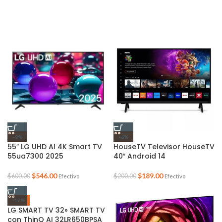
-9%
-6%
55″ LG UHD AI 4K Smart TV
HouseTV Televisor HouseTV
55ua7300 2025
40″ Android 14
$
546.00
$
189.00
$
600.00
$
200.00
Efectivo
Efectivo
-17%
LG SMART TV 32» SMART TV
con ThinQ AI 32LR650BPSA