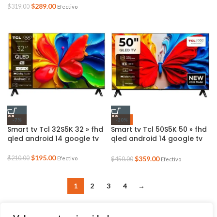
$
289.00
$
319.00
Efectivo
-7%
-20%
Smart tv Tcl 32S5K 32 » fhd
Smart tv Tcl 50S5K 50 » fhd
qled android 14 google tv
qled android 14 google tv
panel hva QLED
$
195.00
$
359.00
$
210.00
Efectivo
$
450.00
Efectivo
1
2
3
4
→