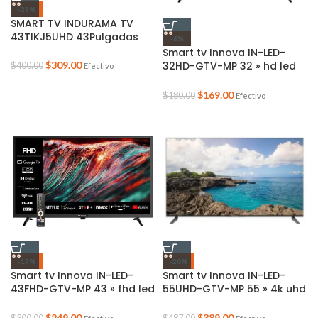
-23%
SMART TV INDURAMA TV
43TIKJ5UHD 43Pulgadas
-6%
Smart tv Innova IN-LED-
32HD-GTV-MP 32 » hd led
$
309.00
$
400.00
Efectivo
android google tv
$
169.00
$
180.00
Efectivo
-17%
-20%
Smart tv Innova IN-LED-
Smart tv Innova IN-LED-
43FHD-GTV-MP 43 » fhd led
55UHD-GTV-MP 55 » 4k uhd
android 14 google tv
led
$
249.00
$
389.00