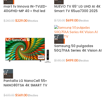
-12%
-3%
mart tv Innova IN-TVLED-
NUEVO TV 65″ LG UHD AI 4K
40GFHD-MP 40 » fhd led
Smart TV 65ua7300 2025
android 11 google
$
699.00
$
229.00
$
720.00
Efectivo
$
260.00
Efectivo
-14%
Samsung 50 pulgadas
50Q7FAA Series 4K Vision AI
Smart TV
$
499.00
$
580.00
Efectivo
-5%
Pantalla LG NanoCell 55»
NANO80TSA 4K SMART TV
con ThinQ AI
$
569.00
$
600.00
Efectivo