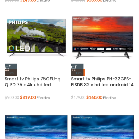
$
300.00
$
487.00
Efectivo
Efectivo
-9%
-11%
Smart tv Philips 75GFU-q
Smart tv Philips PH-32GFS-
QLED 75 » 4k uhd led
FISDB 32 » hd led android 14
android 14 google tv
google tv mando de voz sin
bordes
$
819.00
$
160.00
$
900.00
$
179.00
Efectivo
Efectivo