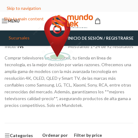
Skip to navigation
Skip to main content
MENÚ
Sucursales
INICIO DE SESIÓN / REGISTRARSE
Inicio
/
Tvs
Mostrando 1–24 de 92 resultados
Comprar televisores en Mundotek, tu tienda en línea de
tecnología, es la mejor decisión por varias razones. Ofrecemos una
amplia gama de modelos con la más avanzada tecnología en
resolución 4K, OLED, QLED y Smart TV, de las marcas más
confiables como Samsung, LG, TCL, Xiaomi, Sony, RCA, entre otras
reconocidas del mercado. Además, garantizamos los **mejores
televisores calidad-precio**, asegurando productos de alta gama a
precios competitivos. Solo en Mundotek.
Ordenar por
Filter by price
Categories