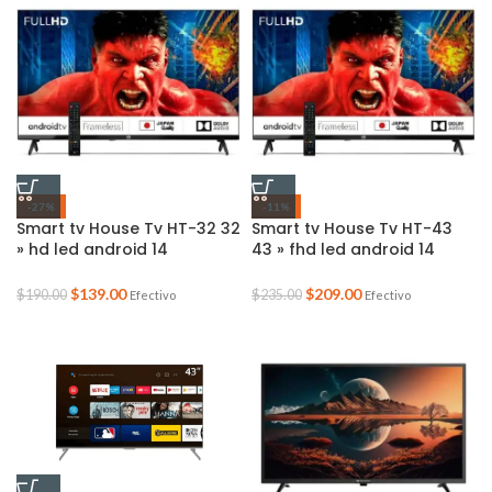
-27%
-11%
Smart tv House Tv HT-32 32
Smart tv House Tv HT-43
» hd led android 14
43 » fhd led android 14
definición hd
definición full hd
$
139.00
$
209.00
$
190.00
$
235.00
Efectivo
Efectivo