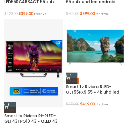
LED55RCA684GT 55 » 4k
65 » 4k uhd led android
uhd led android google tv
google tv sin borde mando
de voz 2025
$
399.00
$
599.00
$
420.00
$
700.00
Efectivo
Efectivo
-12%
Smart tv Riviera RLED-
GLT55PX9 55 » 4k uhd led
android google tv color
negro 2025
$
419.00
$
475.00
Efectivo
-9%
Smart tv Riviera RI-RLED-
GLT43TPQ10 43 » QLED 43