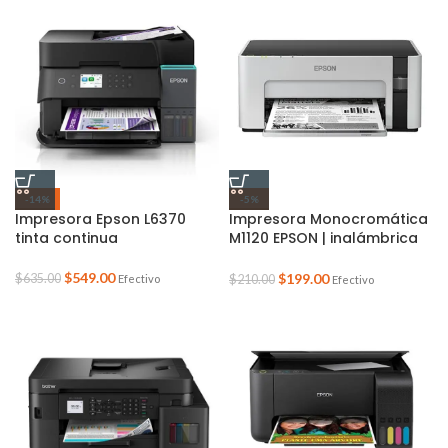
-14%
-5%
Impresora Epson L6370
Impresora Monocromática
tinta continua
M1120 EPSON | inalámbrica
en blanco y negro EcoTank
$
549.00
$
199.00
$
635.00
Efectivo
$
210.00
Efectivo