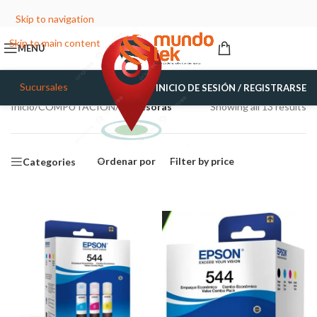
Skip to navigation
Skip to main content
MENÚ
Sucursales
INICIO DE SESIÓN / REGISTRARSE
Inicio
/
COMPUTACIÓN
/
Impresoras
Showing all 13 results
Ordenar por
Filter by price
Categories