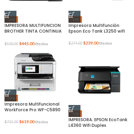
-11%
-13%
IMPRESORA MULTIFUNCION
Impresora Multifunción
BROTHER TINTA CONTINUA
Epson Eco Tank L3250 wifi
MFCT930DW WIFI DUPLEX
$
239.00
$
445.00
$
274.00
Efectivo
$
500.00
Efectivo
-13%
Impresora Multifuncional
WorkForce Pro WF-C5890
-12%
IMPRESORA. EPSON EcoTank
$
619.00
$
715.00
Efectivo
L4360 Wifi Duplex