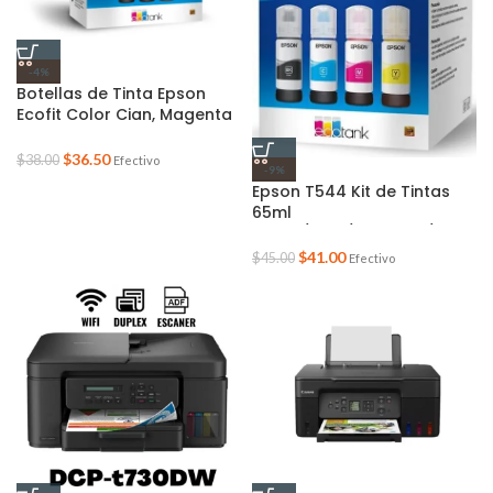
-4%
Botellas de Tinta Epson
Ecofit Color Cian, Magenta
y Amarillo T544 3 unidades
$
36.50
$
38.00
Efectivo
-9%
Epson T544 Kit de Tintas
65ml
Negro/Cian/Magenta/Ama
rillo
$
41.00
$
45.00
Efectivo