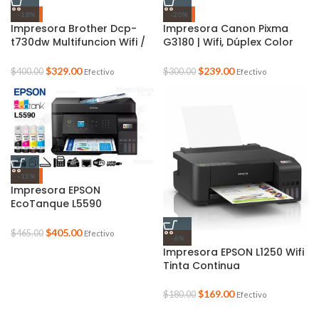
-18%
-20%
Impresora Brother Dcp-
Impresora Canon Pixma
t730dw Multifuncion Wifi /
G3180 | Wifi, Dúplex Color
Duplex Impresion Doble
Negro
Cara/ Escaner Adf
$
329.00
$
239.00
$
400.00
$
300.00
Efectivo
Efectivo
-13%
Impresora EPSON
EcoTanque L5590
Multifuncion
$
405.00
$
465.00
Efectivo
-6%
Impresora EPSON L1250 Wifi
Tinta Continua
$
169.00
$
180.00
Efectivo