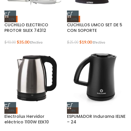
-13%
-24%
CUCHILLO ELECTRICO
CUCHILLOS UMCO SET DE 5
PROTOR SILEX 74312
CON SOPORTE
$
35.00
$
19.00
$
40.00
$
25.00
Efectivo
Efectivo
-28%
-8%
Electrolux Hervidor
ESPUMADOR Indurama IELNE
eléctrico 1100W EEK10
– 24