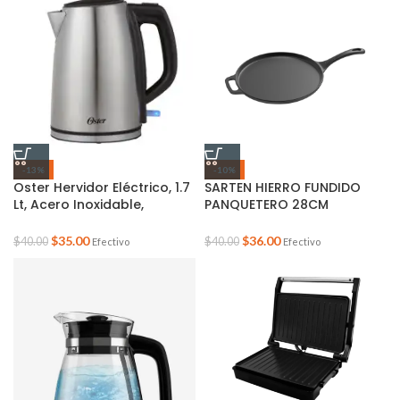
toque, con (3) recipientes
de pinta y tapas, tamaño
-13%
-10%
Oster Hervidor Eléctrico, 1.7
SARTEN HIERRO FUNDIDO
Lt, Acero Inoxidable,
PANQUETERO 28CM
BVSTKT673SS
WARENHAUS
$
35.00
$
36.00
$
40.00
$
40.00
Efectivo
Efectivo