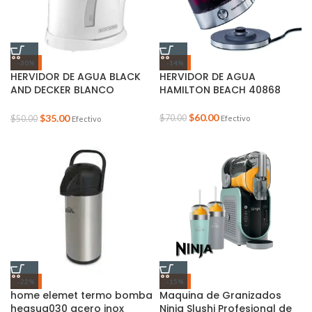
-30%
-14%
HERVIDOR DE AGUA BLACK
HERVIDOR DE AGUA
AND DECKER BLANCO
HAMILTON BEACH 40868
JKCBD7876W 1.7 LITROS
$
60.00
$
35.00
$
70.00
Efectivo
$
50.00
Efectivo
-22%
-15%
home elemet termo bomba
Maquina de Granizados
heasua030 acero inox
Ninja Slushi Profesional de