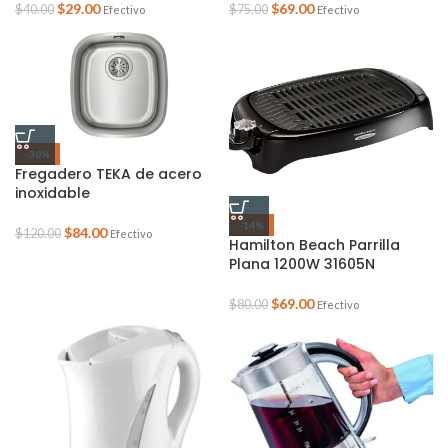
$
29.00
$
69.00
$
40.00
$
75.00
Efectivo
Efectivo
-30%
Fregadero TEKA de acero
inoxidable
-14%
$
84.00
$
120.00
Efectivo
Hamilton Beach Parrilla
Plana 1200W 31605N
$
69.00
$
80.00
Efectivo