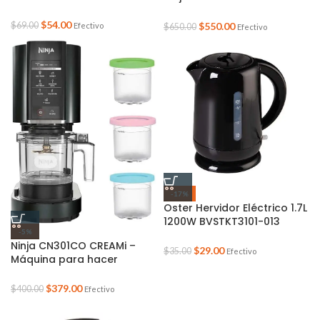
2.8 litros FS305CO
$
54.00
$
550.00
$
69.00
Efectivo
$
650.00
Efectivo
-17%
Oster Hervidor Eléctrico 1.7L
1200W BVSTKT3101-013
-5%
Negro con Autoapagado
Ninja CN301CO CREAMi –
$
29.00
$
35.00
Efectivo
Máquina para hacer
helados, para helados,
mezclas, batidos, sorbetes,
$
379.00
$
400.00
Efectivo
cuencos de batidos y más,
7 programas de un solo