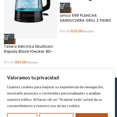
-17%
umco 699 PLANCHA
SANDUCHERA GRILL 2 PANES
750W
$
29.00
$
35.00
Efectivo
-13%
Tetera Eléctrica Ebullición
Rápida Black+Decker BD-
KE7000B-LA Negro 1.7 Litros
$
65.00
$
75.00
Efectivo
Valoramos tu privacidad
Usamos cookies para mejorar su experiencia de navegación,
Políticas de
Políticas de tratamiento de
mostrarle anuncios o contenidos personalizados y analizar
Devolución
datos personales
nuestro tráfico. Al hacer clic en “Aceptar todo” usted da su
consentimiento a nuestro uso de las cookies.
MUNDOTEK
2023
TODOS LOS DERECHOS RESERVADOS