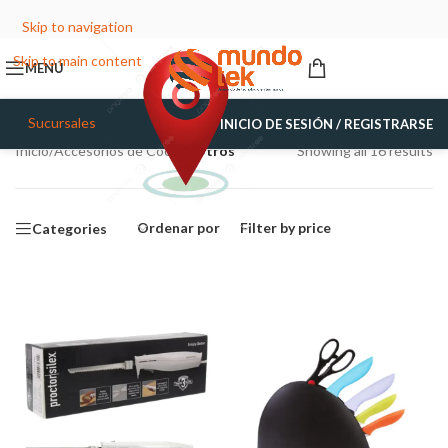
Skip to navigation
Skip to main content
MENÚ
Sucursales
INICIO DE SESIÓN / REGISTRARSE
Inicio
/
Accesorios de Cocina
/
Otros
Showing all 16 results
Ordenar por
Filter by price
Categories