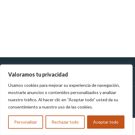
Políticas de
Políticas de tratamiento de
Valoramos tu privacidad
Devolución
datos personales
Usamos cookies para mejorar su experiencia de navegación,
mostrarle anuncios o contenidos personalizados y analizar
MUNDOTEK
2023
TODOS LOS DERECHOS RESERVADOS
nuestro tráfico. Al hacer clic en “Aceptar todo” usted da su
consentimiento a nuestro uso de las cookies.
Personalizar
Rechazar todo
Aceptar todo
Compra y Reclama tu Obsequio