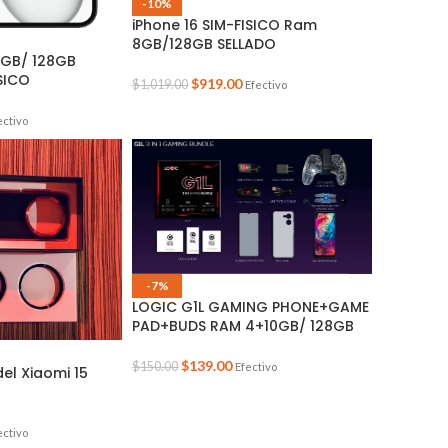
-10%
iPhone 16 SIM-FISICO Ram
8GB/128GB SELLADO
6GB/ 128GB
ISICO
$
919.00
$
1,019.00
Efectivo
ectivo
-7%
LOGIC G1L GAMING PHONE+GAME
PAD+BUDS RAM 4+10GB/ 128GB
$
139.00
$
150.00
Efectivo
del Xiaomi 15
ectivo