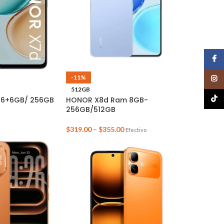
Face
-11%
Insta
512GB
TikTo
 6+6GB/ 256GB
HONOR X8d Ram 8GB-
256GB/512GB
$
319.00
–
$
355.00
Efectivo