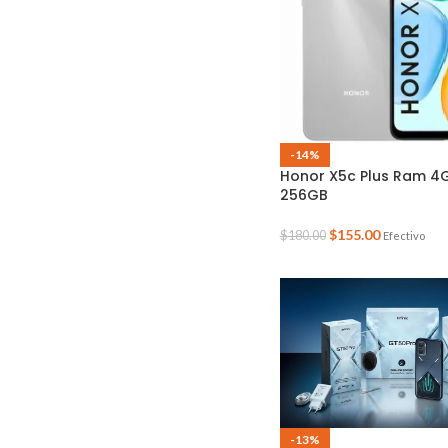
-14%
Honor X5c Plus Ram 4
256GB
$
155.00
$
180.00
Efectivo
-13%