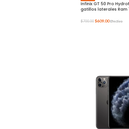
Infinix GT 50 Pro Hydro
gatillos laterales Ram
256GB
$
609.00
$
700.00
Efectivo