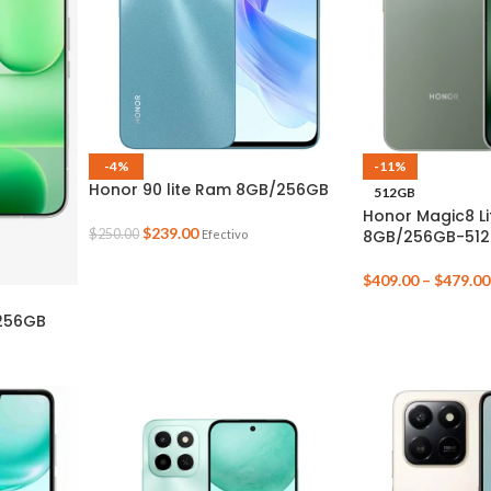
-4%
-11%
Honor 90 lite Ram 8GB/256GB
512GB
Honor Magic8 L
$
239.00
$
250.00
8GB/256GB-51
Efectivo
$
409.00
–
$
479.00
256GB