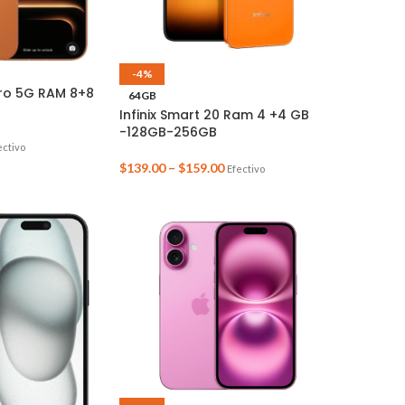
-4%
 Pro 5G RAM 8+8
64GB
Infinix Smart 20 Ram 4 +4 GB
-128GB-256GB
ectivo
$
139.00
–
$
159.00
Efectivo