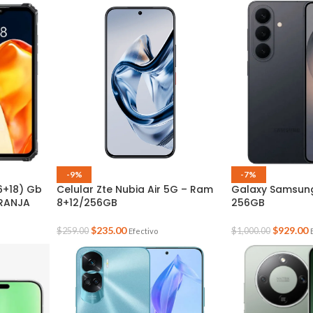
-9%
-7%
(6+18) Gb
Celular Zte Nubia Air 5G – Ram
Galaxy Samsun
ARANJA
8+12/256GB
256GB
$
235.00
$
929.00
$
259.00
$
1,000.00
Efectivo