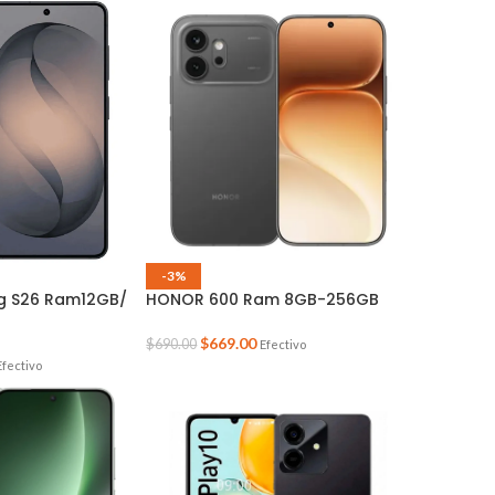
-3%
g S26 Ram12GB/
HONOR 600 Ram 8GB-256GB
$
669.00
$
690.00
Efectivo
Efectivo