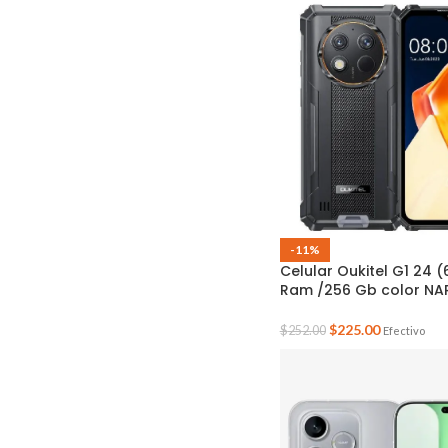
-11%
Celular Oukitel G1 24 
Ram /256 Gb color N
$
225.00
$
252.00
Efectivo