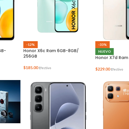
-12%
-33%
GB-
Honor X6c Ram 6GB-8GB/
NUEVO
256GB
Honor X7d Ram
$
185.00
Efectivo
$
229.00
Efectivo