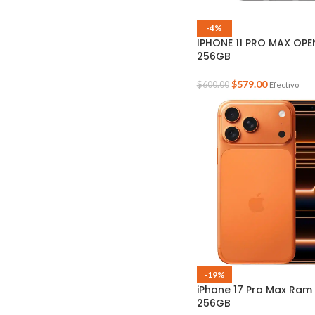
-4%
IPHONE 11 PRO MAX OPE
256GB
$
579.00
$
600.00
Efectivo
-19%
iPhone 17 Pro Max Ram
256GB