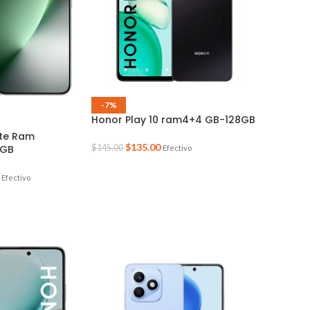
-7%
Honor Play 10 ram4+4 GB-128GB
ite Ram
$
135.00
2GB
$
145.00
Efectivo
Efectivo