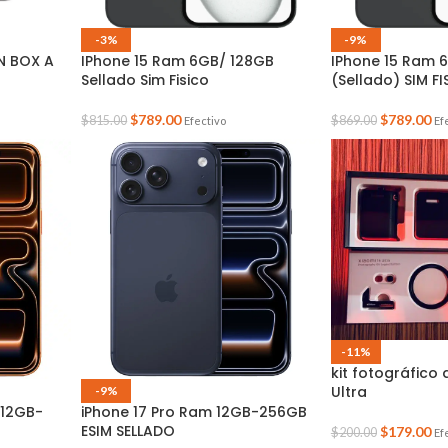
-3%
-9%
N BOX A
IPhone 15 Ram 6GB/ 128GB
IPhone 15 Ram 
Sellado Sim Fisico
(Sellado) SIM F
$
789.00
$
789.00
$
815.00
$
869.00
Efectivo
Ef
-11%
kit fotográfico 
Ultra
-9%
 12GB-
iPhone 17 Pro Ram 12GB-256GB
ESIM SELLADO
$
179.00
$
200.00
Ef