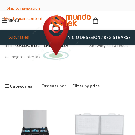
Skip to navigation
Skip to main content
MENÚ
Sucursales
INICIO DE SESIÓN / REGISTRARSE
Inicio
/
SALDOS DE TEMPORADA
Showing all 13 results
las mejores ofertas
Ordenar por
Filter by price
Categories