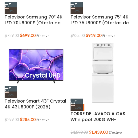
-4%
-2%
Televisor Samsung 70″ 4K
Televisor Samsung 75″ 4K
LED 70U8000F (Oferta de
LED 75U8000F (Ofertas de
Verano)
Verano)
$
699.00
$
919.00
$
729.00
$
935.00
Efectivo
Efectivo
-5%
Televisor Smart 43” Crystal
4K 43U8000F (2025)
-10%
(Oferta de Verano)
TORRE DE LAVADO A GAS
Whirlpool 20KG WH-
$
285.00
$
299.00
Efectivo
7MWGT4027HW Oferta de
Verano
$
1,439.00
$
1,599.00
Efectivo