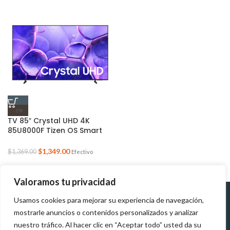
-1%
TV 85″ Crystal UHD 4K
85U8000F Tizen OS Smart
TV (2025) (Oferta de
Verano)
$
1,349.00
$
1,369.00
Efectivo
Valoramos tu privacidad
Usamos cookies para mejorar su experiencia de navegación,
Políticas de
Políticas de tratamiento de
mostrarle anuncios o contenidos personalizados y analizar
Devolución
datos personales
nuestro tráfico. Al hacer clic en “Aceptar todo” usted da su