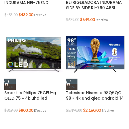
REFRIGERADORA INDURAMA
INDURAMA HEI-75END
SIDE BY SIDE RI-760 468L
Ofertas de Verano
Oferta de Verano
$
439.00
$
485.00
Efectivo
$
649.00
$
689.00
Efectivo
-2%
-1%
Smart tv Philips 75GFU-q
Televisor Hisense 98Q6QG
QLED 75 » 4k uhd led
98 » 4k uhd qled android 14
android 14 google tv
google tv 144hz game
(Oferata de Verano)
mode pro (Oferta de
$
800.00
$
2,160.00
$
819.00
$
2,190.00
Efectivo
Efectivo
Verano)