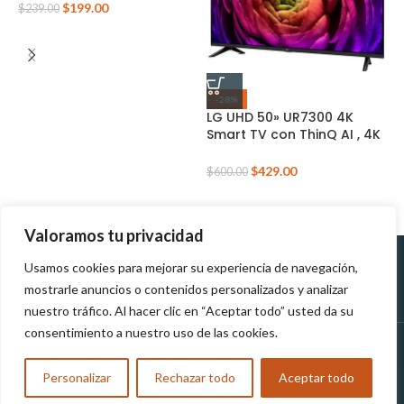
$
199.00
$
239.00
-28%
LG UHD 50» UR7300 4K
m
Smart TV con ThinQ AI , 4K
4
Procesador
a
Inteligente(2023) +MAGI
$
429.00
$
600.00
$
CONTROL
Valoramos tu privacidad
Usamos cookies para mejorar su experiencia de navegación,
Políticas de
Políticas de tratamiento de
mostrarle anuncios o contenidos personalizados y analizar
Devolución
datos personales
nuestro tráfico. Al hacer clic en “Aceptar todo” usted da su
consentimiento a nuestro uso de las cookies.
MUNDOTEK
2023
TODOS LOS DERECHOS RESERVADOS
Personalizar
Rechazar todo
Aceptar todo
Compra y Reclama tu Obsequio