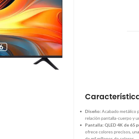
Característic
Diseño:
Acabado metálico pr
relación pantalla-cuerpo y u
Pantalla:
QLED 4K de 65 p
ofrece colores precisos, un
de mil millones de colores.