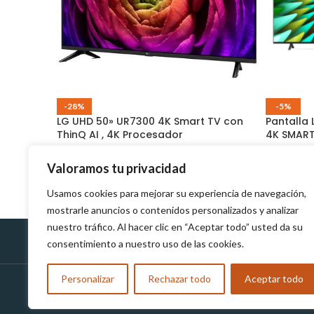
-28%
-5%
LG UHD 50» UR7300 4K Smart TV con
Pantalla
ThinQ AI , 4K Procesador
4K SMART
Inteligente(2023) +MAGI CONTROL
$
5
$
429.00
$
600.00
$
600.00
Valoramos tu privacidad
Usamos cookies para mejorar su experiencia de navegación,
mostrarle anuncios o contenidos personalizados y analizar
nuestro tráfico. Al hacer clic en “Aceptar todo” usted da su
consentimiento a nuestro uso de las cookies.
Políticas de Devolución
Personalizar
Rechazar todo
Aceptar todo