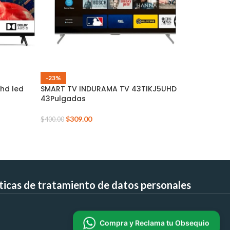
-23%
-6%
 hd led
SMART TV INDURAMA TV 43TIKJ5UHD
Smart tv
43Pulgadas
32 » hd l
$
309.00
$
1
$
400.00
$
180.00
íticas de tratamiento de datos personales
Compra y Reclama tu Obsequio