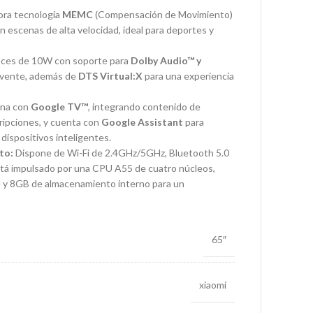
ora tecnología
MEMC
(Compensación de Movimiento)
n escenas de alta velocidad, ideal para deportes y
oces de 10W con soporte para
Dolby Audio™ y
lvente, además de
DTS Virtual:X
para una experiencia
na con
Google TV™
, integrando contenido de
cripciones, y cuenta con
Google Assistant
para
 dispositivos inteligentes.
to:
Dispone de Wi-Fi de 2.4GHz/5GHz, Bluetooth 5.0
stá impulsado por una CPU A55 de cuatro núcleos,
y 8GB de almacenamiento interno para un
65″
xiaomi