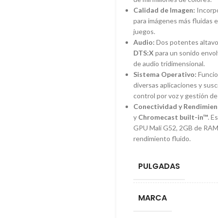
Calidad de Imagen:
Incorp
para imágenes más fluidas e
juegos.
Audio:
Dos potentes altav
DTS:X
para un sonido envo
de audio tridimensional.
Sistema Operativo:
Funcio
diversas aplicaciones y sus
control por voz y gestión de
Conectividad y Rendimien
y
Chromecast built-in™
. E
GPU Mali G52, 2GB de RAM 
rendimiento fluido.
PULGADAS
MARCA