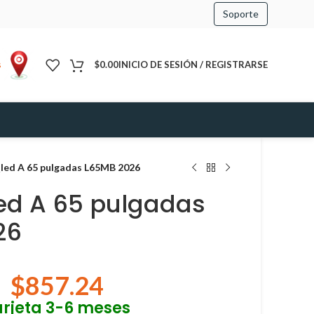
Soporte
s
$
0.00
INICIO DE SESIÓN / REGISTRARSE
led A 65 pulgadas L65MB 2026
ed A 65 pulgadas
26
$
857.24
arjeta 3-6 meses