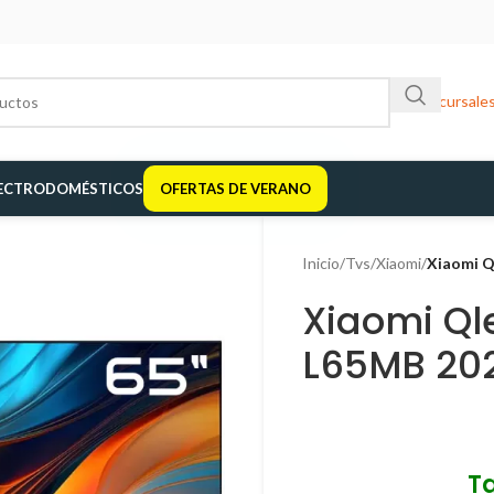
Sucursale
ECTRODOMÉSTICOS
OFERTAS DE VERANO
Inicio
/
Tvs
/
Xiaomi
/
Xiaomi Q
Xiaomi Ql
L65MB 20
T