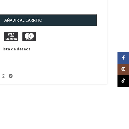
AÑADIR AL CARRITO
 lista de deseos
Face
Insta
TikTo