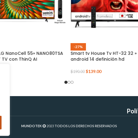
-27%
 LG NanoCell 55» NANO80TSA
Smart tv House Tv HT-32 32 »
 TV con ThinQ AI
android 14 definición hd
69.00
$
139.00
$
190.00
Pol
MUNDOTEK
2023
TODOS LOS DERECHOS RESERVADOS