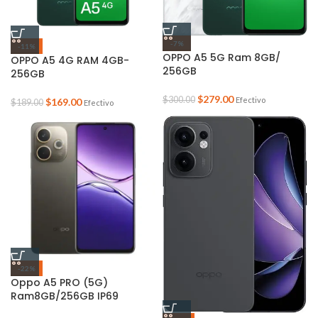
-7%
-11%
OPPO A5 5G Ram 8GB/
OPPO A5 4G RAM 4GB-
256GB
256GB
$
279.00
$
300.00
Efectivo
$
169.00
$
189.00
Efectivo
-22%
Oppo A5 PRO (5G)
Ram8GB/256GB IP69
SUMERGIBLE