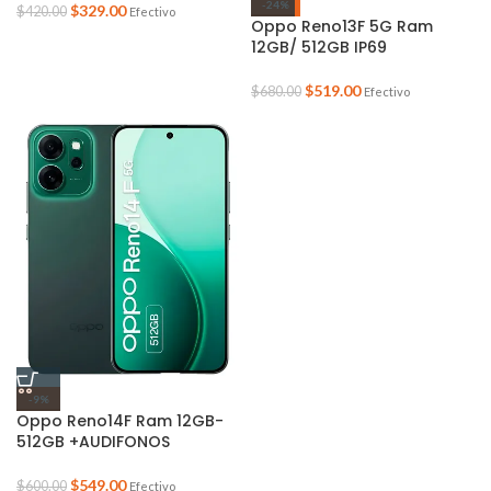
-24%
$
329.00
$
420.00
Efectivo
Oppo Reno13F 5G Ram
12GB/ 512GB IP69
$
519.00
$
680.00
Efectivo
-9%
Oppo Reno14F Ram 12GB-
512GB +AUDIFONOS
$
549.00
$
600.00
Efectivo