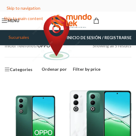
Skip to navigation
Skip to main content
MENÚ
Sucursales
INICIO DE SESIÓN / REGISTRARSE
Inicio
/
Teléfonos
/
OPPO
Showing all 5 results
Ordenar por
Filter by price
Categories