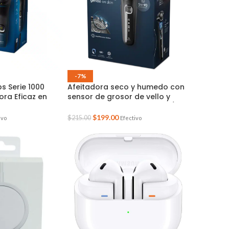
-7%
ps Serie 1000
Afeitadora seco y humedo con
ora Eficaz en
sensor de grosor de vello y
cabezal flexible serie S5898/17
$
199.00
$
215.00
ivo
Efectivo