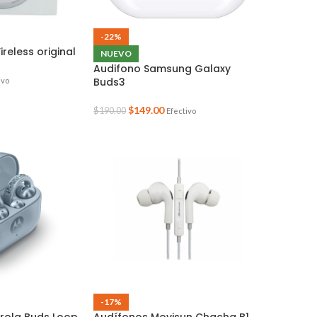
-22%
reless original
NUEVO
Audifono Samsung Galaxy
Buds3
ivo
$
149.00
$
190.00
Efectivo
-17%
rola Buds Loop
Audífonos Movisun Chacha B1