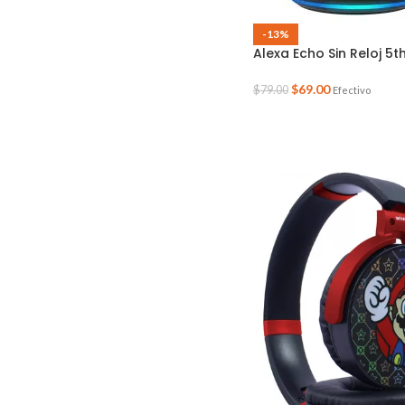
-13%
Alexa Echo Sin Reloj 5t
$
69.00
$
79.00
Efectivo