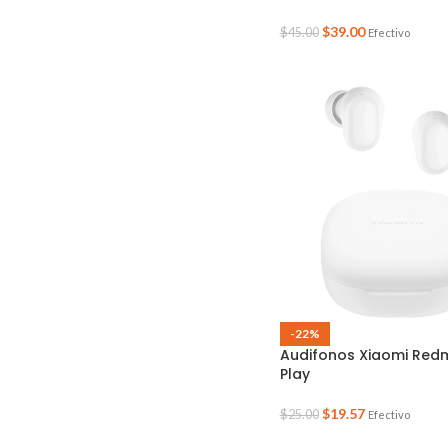
$
39.00
$
45.00
Efectivo
-22%
Audifonos Xiaomi Redm
Play
$
19.57
$
25.00
Efectivo