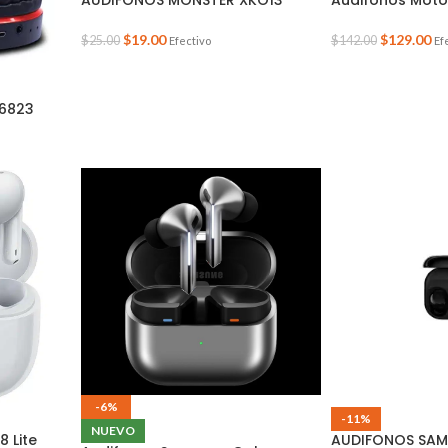
$
19.00
$
129.00
$
25.00
$
142.00
Efectivo
Ef
-6823
-6%
-11%
NUEVO
 Lite
AUDIFONOS SAM