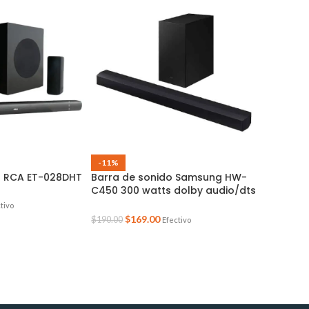
-11%
o RCA ET-028DHT
Barra de sonido Samsung HW-
C450 300 watts dolby audio/dts
virtualx incluye subwoofer bass
tivo
boost color negro
$
169.00
$
190.00
Efectivo