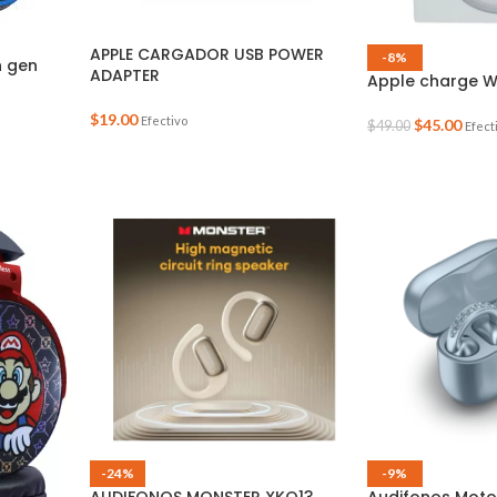
APPLE CARGADOR USB POWER
-8%
h gen
ADAPTER
Apple charge Wi
$
19.00
Efectivo
$
45.00
$
49.00
Efect
-24%
-9%
AUDIFONOS MONSTER XKO13
Audifonos Moto