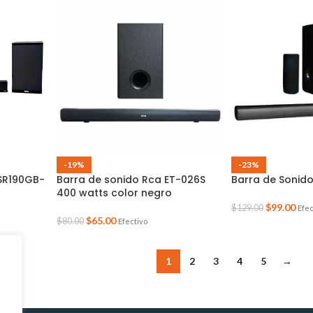
-19%
-23%
SR190GB-
Barra de sonido Rca ET-026S
Barra de Sonid
400 watts color negro
$
99.00
$
129.00
Efec
$
65.00
$
80.00
Efectivo
1
2
3
4
5
→