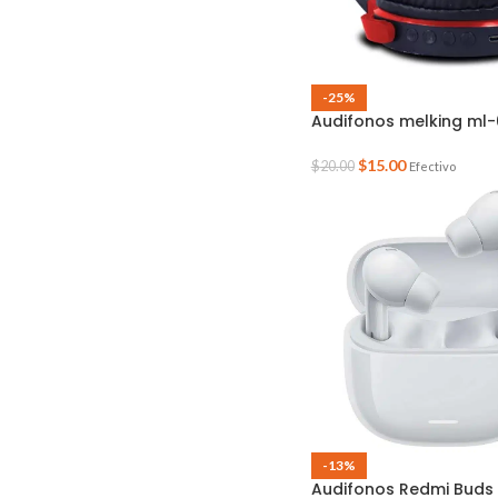
-25%
Audifonos melking ml
$
15.00
$
20.00
Efectivo
-13%
Audifonos Redmi Buds 8