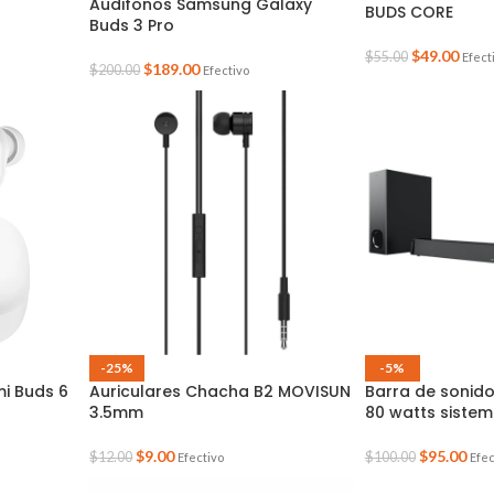
Audifonos Samsung Galaxy
BUDS CORE
Buds 3 Pro
$
49.00
$
55.00
Efect
$
189.00
$
200.00
Efectivo
-25%
-5%
i Buds 6
Auriculares Chacha B2 MOVISUN
Barra de sonido
3.5mm
80 watts sistem
$
9.00
$
95.00
$
12.00
$
100.00
Efectivo
Efec