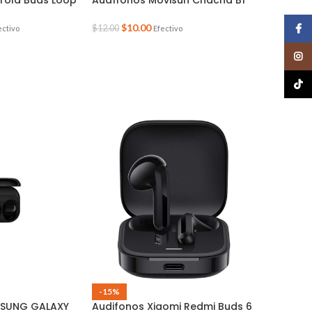
$
10.00
Face
$
12.00
ectivo
Efectivo
Insta
TikTo
-15%
SUNG GALAXY
Audifonos Xiaomi Redmi Buds 6