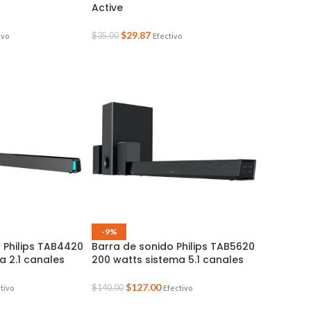
Active
$
29.87
$
35.00
ivo
Efectivo
-9%
 Philips TAB4420
Barra de sonido Philips TAB5620
a 2.1 canales
200 watts sistema 5.1 canales
$
127.00
$
140.00
tivo
Efectivo