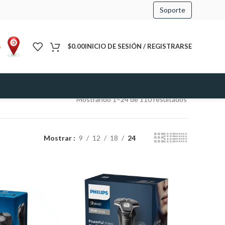
Soporte
s
$
0.00
INICIO DE SESIÓN / REGISTRARSE
Mostrando 1–24 de 110 resultados
Mostrar
9
12
18
24