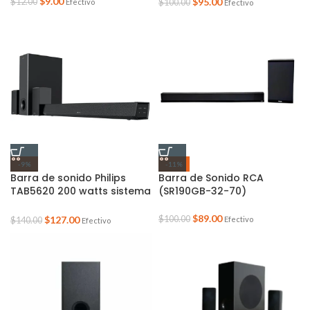
$
9.00
$
95.00
$
12.00
Efectivo
$
100.00
Efectivo
-9%
-11%
Barra de sonido Philips
Barra de Sonido RCA
TAB5620 200 watts sistema
(SR190GB-32-70)
5.1 canales
$
89.00
$
127.00
$
100.00
Efectivo
$
140.00
Efectivo