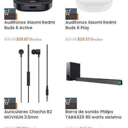
-15%
-22%
Audifonos Xiaomi Redmi
Audifonos Xiaomi Redmi
Buds 6 Active
Buds 6 Play
$
29.87
$
19.57
$
35.00
$
25.00
Efectivo
Efectivo
-25%
-5%
Auriculares Chacha B2
Barra de sonido Philips
MOVISUN 3.5mm
TAB4420 80 watts sistema
2.1 canales