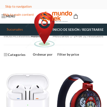
Skip to navigation
Skip to main content
MENÚ
Sucursales
INICIO DE SESIÓN / REGISTRARSE
Inicio
/
Accesorios
/
Audio
Mostrando 1–24 de 32 resultados
Ordenar por
Filter by price
Categories