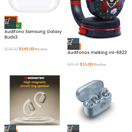
-22%
NUEVO
Audifono Samsung Galaxy
Buds3
-25%
$
149.00
$
190.00
Efectivo
Audifonos melking ml-6823
$
15.00
$
20.00
Efectivo