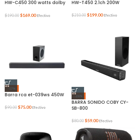
HW-C450 300 watts dolby
HW-T450 2.1ch 200W
audio/dts virtualx incluye
subwoofer bass boost
$
199.00
$
169.00
$
210.00
Efectivo
$
190.00
Efectivo
color negro
-17%
Barra rca et-039ws 450W
-26%
BARRA SONIDO COBY CY-
$
75.00
SB-800
$
90.00
Efectivo
$
59.00
$
80.00
Efectivo