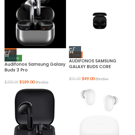
-6%
-11%
NUEVO
AUDIFONOS SAMSUNG
Audifonos Samsung Galaxy
GALAXY BUDS CORE
Buds 3 Pro
$
49.00
$
55.00
Efectivo
$
189.00
$
200.00
Efectivo