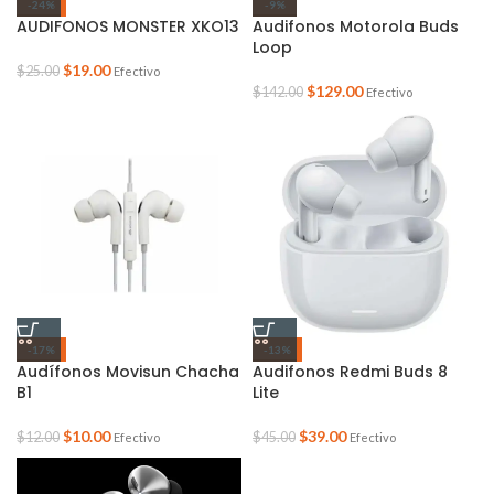
-24%
-9%
AUDIFONOS MONSTER XKO13
Audifonos Motorola Buds
Loop
$
19.00
$
25.00
Efectivo
$
129.00
$
142.00
Efectivo
-17%
-13%
Audífonos Movisun Chacha
Audifonos Redmi Buds 8
B1
Lite
$
10.00
$
39.00
$
12.00
$
45.00
Efectivo
Efectivo