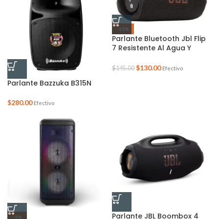
-10%
Parlante Bluetooth Jbl Flip
7 Resistente Al Agua Y
Polvo Ip6
$
130.00
$
145.00
Efectivo
Parlante Bazzuka B315N
$
280.00
Efectivo
Parlante JBL Boombox 4
-9%