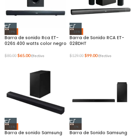
-19%
-23%
Barra de sonido Rca ET-
Barra de Sonido RCA ET-
026S 400 watts color negro
028DHT
$
65.00
$
99.00
$
80.00
$
129.00
Efectivo
Efectivo
-11%
-5%
Barra de sonido Samsung
Barra de Sonido Samsung