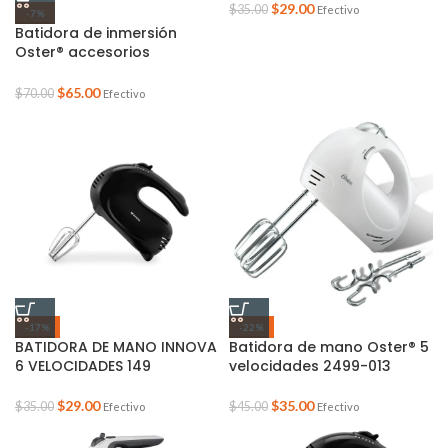
$
29.00
$
35.00
Efectivo
-7%
Batidora de inmersión
Oster® accesorios
FPSTHB2615W
$
65.00
$
70.00
Efectivo
-17%
-22%
BATIDORA DE MANO INNOVA
Batidora de mano Oster® 5
6 VELOCIDADES 149
velocidades 2499-013
$
29.00
$
35.00
$
35.00
$
45.00
Efectivo
Efectivo