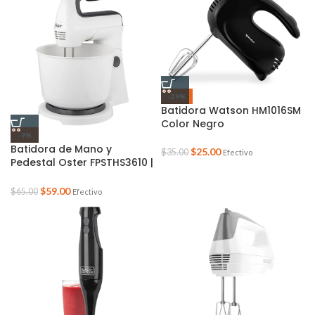
-29%
Batidora Watson HM1016SM
Color Negro
-9%
Batidora de Mano y
$
25.00
$
35.00
Efectivo
Pedestal Oster FPSTHS3610 |
250 Watts 6 Velocidades
$
59.00
$
65.00
Efectivo