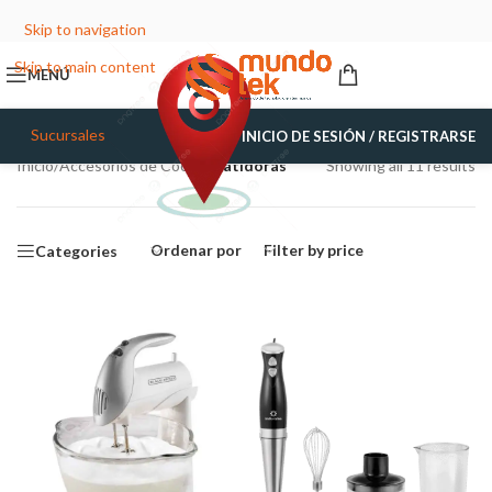
Skip to navigation
Skip to main content
MENÚ
Sucursales
INICIO DE SESIÓN / REGISTRARSE
Inicio
/
Accesorios de Cocina
/
Batidoras
Showing all 11 results
Ordenar por
Filter by price
Categories