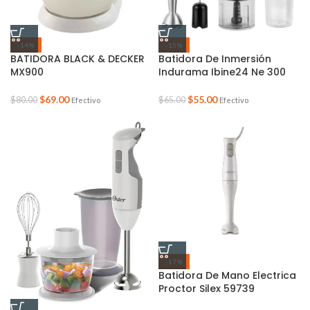
-14%
-15%
BATIDORA BLACK & DECKER
Batidora De Inmersión
MX900
Indurama Ibine24 Ne 300
$
69.00
$
55.00
$
80.00
$
65.00
Efectivo
Efectivo
-17%
Batidora De Mano Electrica
Proctor Silex 59739