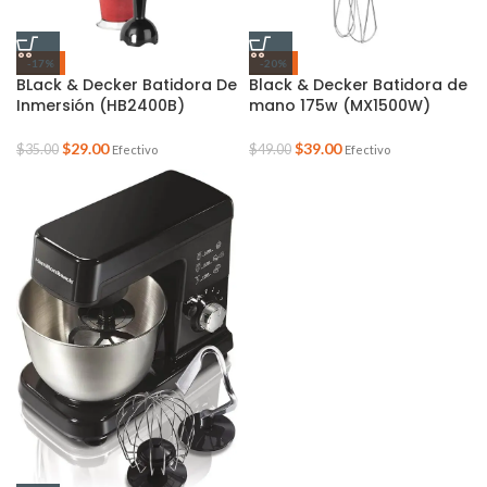
-17%
-20%
BLack & Decker Batidora De
Black & Decker Batidora de
Inmersión (HB2400B)
mano 175w (MX1500W)
$
29.00
$
39.00
$
35.00
$
49.00
Efectivo
Efectivo