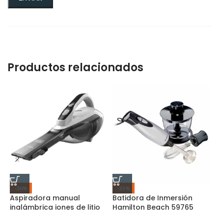
Productos relacionados
-30%
-25%
Aspiradora manual
Batidora de Inmersión
B
inalámbrica iones de litio
Hamilton Beach 59765
d
(HLVA325J10-B3)
H