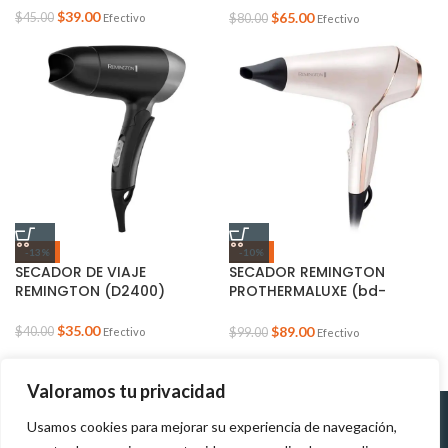
$
39.00
$
65.00
$
45.00
Efectivo
$
80.00
Efectivo
-13%
-10%
SECADOR DE VIAJE
SECADOR REMINGTON
REMINGTON (D2400)
PROTHERMALUXE (bd-
ac9140)
$
35.00
$
89.00
$
40.00
Efectivo
$
99.00
Efectivo
Valoramos tu privacidad
Usamos cookies para mejorar su experiencia de navegación,
Políticas de
Políticas de tratamiento de