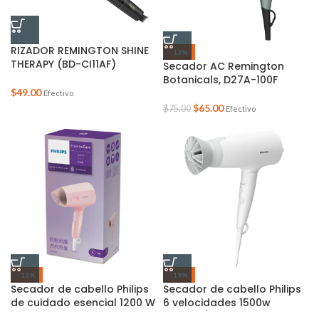
RIZADOR REMINGTON SHINE
-13%
THERAPY (BD-CI11AF)
Secador AC Remington
Botanicals, D27A-100F
$
49.00
Efectivo
$
65.00
$
75.00
Efectivo
-13%
-19%
Secador de cabello Philips
Secador de cabello Philips
de cuidado esencial 1200 W
6 velocidades 1500w
BHD378/01