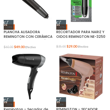
-18%
-17%
PLANCHA ALISADORA
RECORTADOR PARA NARIZ Y
REMINGTON CON CERÁMICA
OIDOS REMINGTON NE-3250
Y COCO (bd-s4a500-f)
$
29.00
$
49.00
$
35.00
Efectivo
$
60.00
Efectivo
-13%
-6%
Remington – Secador de
REMINGTON – SECADOR