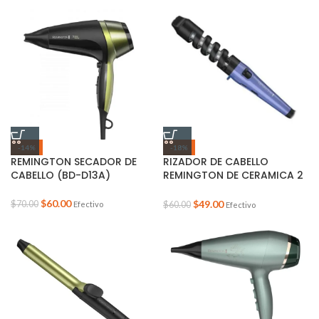
-14%
-18%
REMINGTON SECADOR DE
RIZADOR DE CABELLO
CABELLO (BD-D13A)
REMINGTON DE CERAMICA 2
EN 1 (BD-CI63N1)
$
60.00
$
49.00
$
70.00
Efectivo
$
60.00
Efectivo