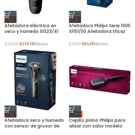
-8%
-7%
Afeitadora eléctrica en
Afeitadora Philips Serie 1000
seco y húmedo S1323/41
S1151/00 Afeitadora Eficaz
Philips
en Seco y Húmedo
$
119.00
$
65.00
$
130.00
$
70.00
Efectivo
Efectivo
-7%
-15%
Afeitadora seco y humedo
Cepillo plano Philips para
con sensor de grosor de
alisar con calor modelo
vello y cabezal flexible
BHH880/00