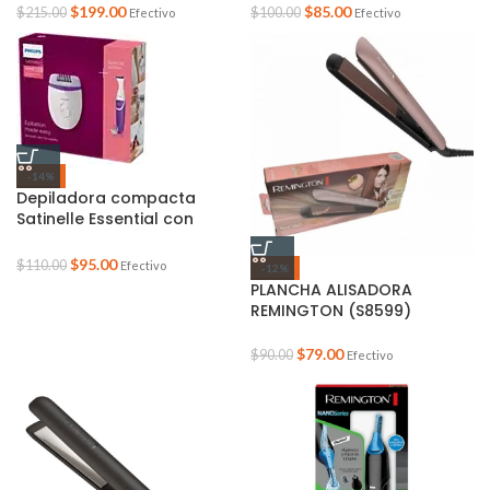
serie S5898/17
$
199.00
$
85.00
$
215.00
$
100.00
Efectivo
Efectivo
-14%
Depiladora compacta
Satinelle Essential con
perfilador de area de Bikin
mod. BRP505/00
$
95.00
$
110.00
Efectivo
-12%
PLANCHA ALISADORA
REMINGTON (S8599)
$
79.00
$
90.00
Efectivo