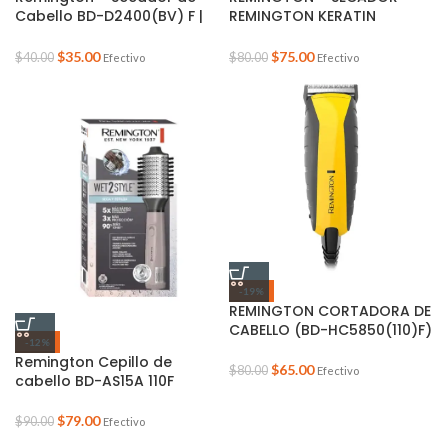
Cabello BD-D2400(BV) F |
REMINGTON KERATIN
Negro
THERAPY – COBRE – 3
TEMPERATURAS – BD-
$
35.00
$
75.00
$
40.00
$
80.00
Efectivo
Efectivo
AC8820
-19%
REMINGTON CORTADORA DE
CABELLO (BD-HC5850(110)F)
-12%
Remington Cepillo de
$
65.00
$
80.00
Efectivo
cabello BD-AS15A 110F
$
79.00
$
90.00
Efectivo