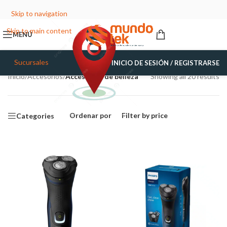
Skip to navigation
Skip to main content
MENÚ
Sucursales
INICIO DE SESIÓN / REGISTRARSE
Inicio
/
Accesorios
/
Accesorios de belleza
Showing all 20 results
Ordenar por
Filter by price
Categories