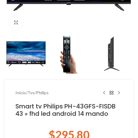
Haga Click para agrandar
Inicio
/
Tvs
/
Philips
Smart tv Philips PH-43GFS-FISDB
43 » fhd led android 14 mando
$
295.80