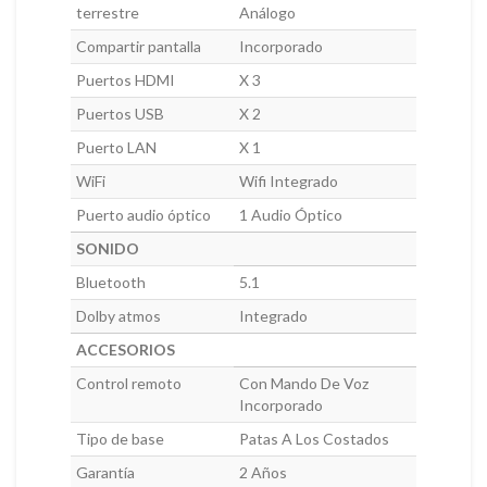
terrestre
Análogo
Compartir pantalla
Incorporado
Puertos HDMI
X 3
Puertos USB
X 2
Puerto LAN
X 1
WiFi
Wifi Integrado
Puerto audio óptico
1 Audio Óptico
SONIDO
Bluetooth
5.1
Dolby atmos
Integrado
ACCESORIOS
Control remoto
Con Mando De Voz
Incorporado
Tipo de base
Patas A Los Costados
Garantía
2 Años