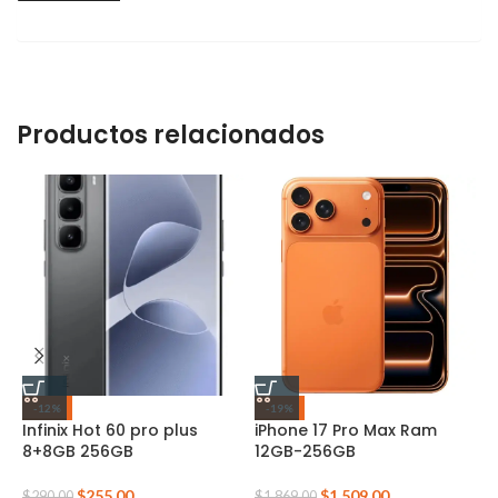
Productos relacionados
-12%
-19%
Infinix Hot 60 pro plus
iPhone 17 Pro Max Ram
i
8+8GB 256GB
12GB-256GB
2
$
255.00
$
1,509.00
$
290.00
$
1,869.00
$