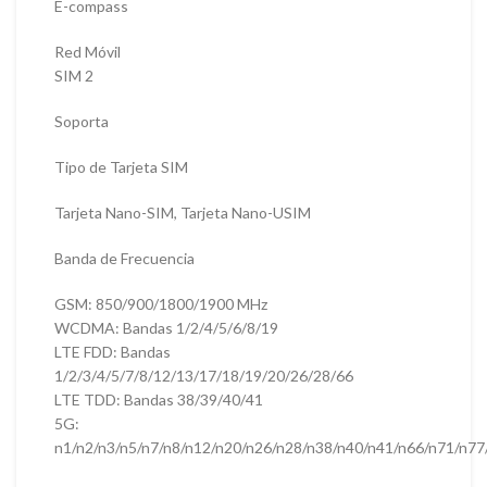
E-compass
Red Móvil
SIM 2
Soporta
Tipo de Tarjeta SIM
Tarjeta Nano-SIM, Tarjeta Nano-USIM
Banda de Frecuencia
GSM: 850/900/1800/1900 MHz
WCDMA: Bandas 1/2/4/5/6/8/19
LTE FDD: Bandas
1/2/3/4/5/7/8/12/13/17/18/19/20/26/28/66
LTE TDD: Bandas 38/39/40/41
5G:
n1/n2/n3/n5/n7/n8/n12/n20/n26/n28/n38/n40/n41/n66/n71/n77