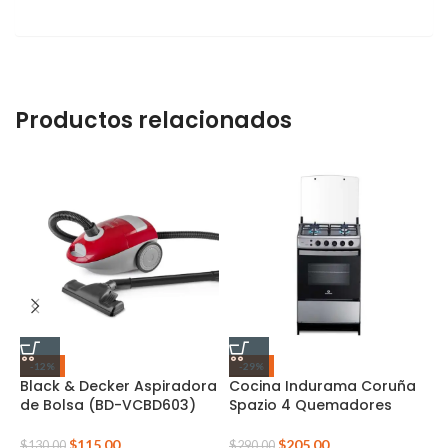
Productos relacionados
-12%
-29%
Black & Decker Aspiradora
Cocina Indurama Coruña
C
de Bolsa (BD-VCBD603)
Spazio 4 Quemadores
Z
$
115.00
$
205.00
$
130.00
$
290.00
$