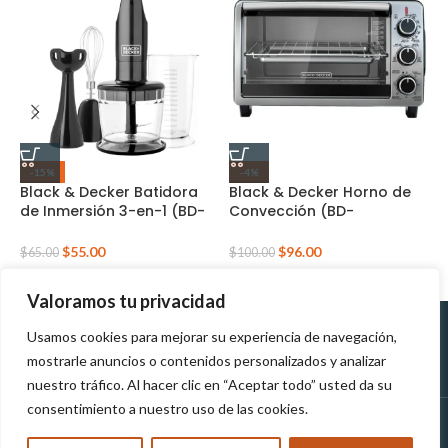
B
-15%
-4%
T
Black & Decker Batidora
Black & Decker Horno de
T
de Inmersión 3-en-1 (BD-
Convección (BD-
HB2800B)
TO1950SBD)
$
$
55.00
$
96.00
$
65.00
$
100.00
Valoramos tu privacidad
Usamos cookies para mejorar su experiencia de navegación,
Políticas de
Políticas de tratamiento de
mostrarle anuncios o contenidos personalizados y analizar
Devolución
datos personales
nuestro tráfico. Al hacer clic en “Aceptar todo” usted da su
consentimiento a nuestro uso de las cookies.
MUNDOTEK
2023
TODOS LOS DERECHOS RESERVADOS