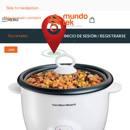
Skip to navigation
Skip to main content
MENÚ
Sucursales
INICIO DE SESIÓN / REGISTRARSE
-16%