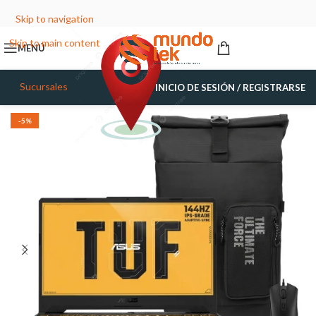
Skip to navigation
Skip to main content
MENÚ
Sucursales
INICIO DE SESIÓN / REGISTRARSE
-5%