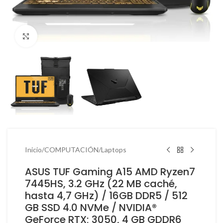
Haga Click para agrandar
Inicio
/
COMPUTACIÓN
/
Laptops
ASUS TUF Gaming A15 AMD Ryzen7
7445HS, 3.2 GHz (22 MB caché,
hasta 4,7 GHz) / 16GB DDR5 / 512
GB SSD 4.0 NVMe / NVIDIA®
GeForce RTX; 3050, 4 GB GDDR6