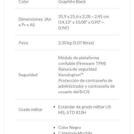
Color
Graphite Black
35,9 x 25,6 x 2,28 ~ 2,45 cm
Dimensiones (An
(14,13″ x 10,08″ x 0,90″ ~
x Pr x Al)
0,96″)
Peso
2,30 kg (5,07 libras)
Módulo de plataforma
confiable (Firmware TPM)
Ranura de seguridad
Seguridad
Kensington™
Protección de contraseña de
administrador y contraseña de
usuario del BIOS
Estándar de grado militar US
Grado militar
MIL-STD 810H
Color Negro
Categoría Mochila