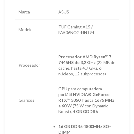
Marca
ASUS
TUF Gaming A15 /
Modelo
FA506NCG-HN194
Procesador AMD Ryzen™ 7
7445HS de 3,2 GHz
(22 MB de
Procesador
caché, hasta 4,7 GHz, 6
núcleos, 12 subprocesos)
GPU para computadora
portátil
NVIDIA® GeForce
Gráficos
RTX™ 3050, hasta 1675 MHz
a 60 W
(75 W con Dynamic
Boost),
4 GB GDDR6
16 GB DDR5 4800MHz SO-
DIMM