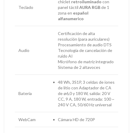
chiclet
retroiluminado
con
Teclado
panel táctil
AURA RGB
de 1
zona en
español
alfanumerico
Certificación de alta
resolución (para auriculares)
Procesamiento de audio DTS
Audio
Tecnología de cancelación de
ruido AI
Micrófono de matriz integrado
Sistema de 2 altavoces
48 Wh, 3S1P, 3 celdas de iones
de litio con Adaptador de CA
Batería
de ø6,0 y 180 W, salida: 20 V
CC, 9 A, 180 W, entrada: 100 ~
240 V CA, 50/60 Hz universal
WebCam
Cámara HD de 720P