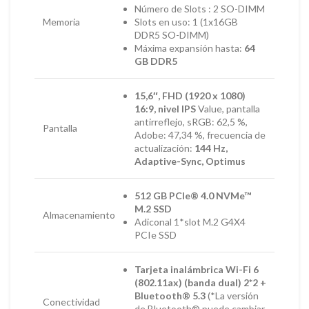
Número de Slots : 2 SO-DIMM
Memoria
Slots en uso: 1 (1x16GB
DDR5 SO-DIMM)
Máxima expansión hasta:
64
GB DDR5
15,6″, FHD (1920 x 1080)
16:9, nivel IPS
Value, pantalla
antirreflejo, sRGB: 62,5 %,
Pantalla
Adobe: 47,34 %, frecuencia de
actualización:
144 Hz,
Adaptive-Sync, Optimus
512 GB PCIe® 4.0 NVMe™
M.2 SSD
Almacenamiento
Adiconal 1*slot M.2 G4X4
PCIe SSD
Tarjeta inalámbrica Wi-Fi 6
(802.11ax) (banda dual) 2*2 +
Bluetooth® 5.3
(*La versión
Conectividad
de Bluetooth® puede cambiar