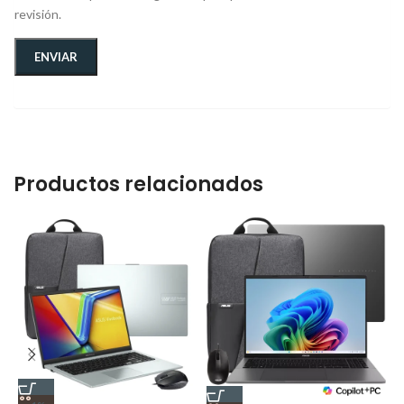
revisión.
Productos relacionados
L
1
1