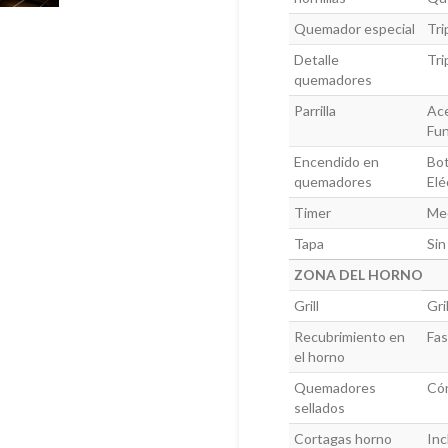
Quemador especial
Tri
Detalle
Tri
quemadores
Parrilla
Ac
Fu
Encendido en
Bo
quemadores
Elé
Timer
Me
Tapa
Sin
ZONA DEL HORNO
Grill
Gri
Recubrimiento en
Fas
el horno
Quemadores
Có
sellados
Cortagas horno
Inc