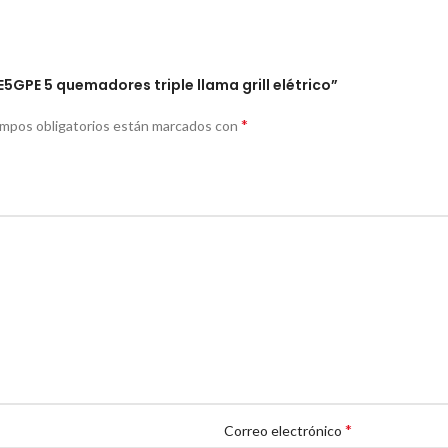
E5GPE 5 quemadores triple llama grill elétrico”
*
ampos obligatorios están marcados con
*
Correo electrónico