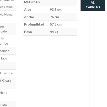
MEDIDAS
AL
ple Llama
CARRITO
Alto
93.5 cm
ple Flama.
Ancho
76 cm
Profundidad
57.5 cm
ero
ndido
Peso
44 kg
tón
ctrico
cánico
 Tapa
ll Elétrico
t Clean
nicos
luido