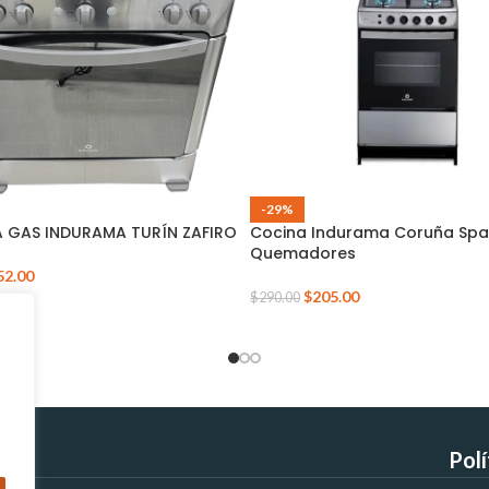
-29%
 GAS INDURAMA TURÍN ZAFIRO
Cocina Indurama Coruña Spa
Quemadores
52.00
$
205.00
$
290.00
Pol