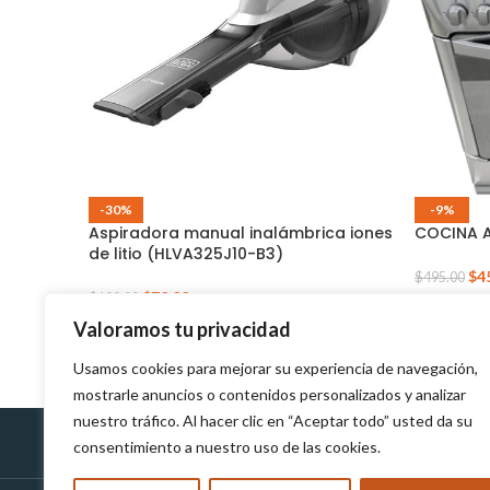
-30%
-9%
Aspiradora manual inalámbrica iones
COCINA A
de litio (HLVA325J10-B3)
$
4
$
495.00
$
70.00
$
100.00
Valoramos tu privacidad
Usamos cookies para mejorar su experiencia de navegación,
mostrarle anuncios o contenidos personalizados y analizar
nuestro tráfico. Al hacer clic en “Aceptar todo” usted da su
consentimiento a nuestro uso de las cookies.
Políticas de Devolución