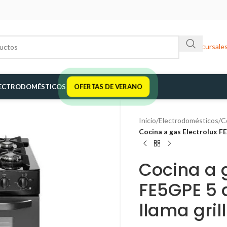
Sucursale
ECTRODOMÉSTICOS
OFERTAS DE VERANO
Inicio
/
Electrodomésticos
/
C
Cocina a gas Electrolux FE
Cocina a g
FE5GPE 5 
llama grill