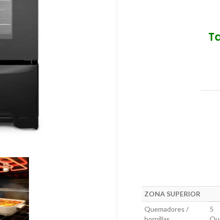
T
ZONA SUPERIOR
Quemadores /
5
hornillas
Qu