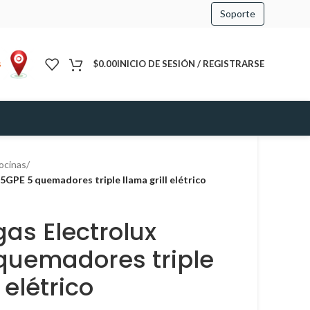
Soporte
s
$
0.00
INICIO DE SESIÓN / REGISTRARSE
ocinas
/
5GPE 5 quemadores triple llama grill elétrico
as Electrolux
quemadores triple
 elétrico