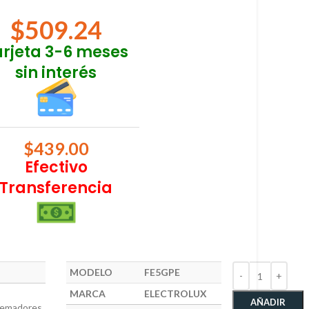
$
509.24
arjeta 3-6 meses
sin interés
$
439.00
Efectivo
Transferencia
MODELO
FE5GPE
MARCA
ELECTROLUX
AÑADIR
emadores