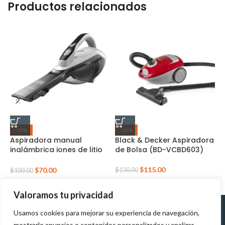
Productos relacionados
B
-30%
-12%
H
Aspiradora manual
Black & Decker Aspiradora
inalámbrica iones de litio
de Bolsa (BD-VCBD603)
(HLVA325J10-B3)
$
$
115.00
$
70.00
$
130.00
$
100.00
Valoramos tu privacidad
Usamos cookies para mejorar su experiencia de navegación,
Políticas de
Políticas de tratamiento de
mostrarle anuncios o contenidos personalizados y analizar