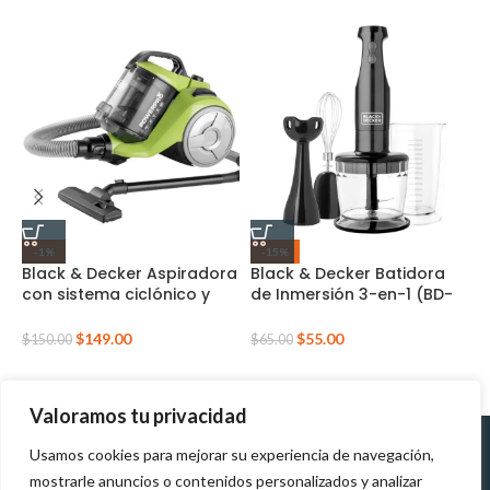
-1%
-15%
Black & Decker Aspiradora
Black & Decker Batidora
C
con sistema ciclónico y
de Inmersión 3-en-1 (BD-
Q
filtro HEPA (BD-VCBD8530)
HB2800B)
P
$
149.00
$
55.00
$
150.00
$
65.00
$
Valoramos tu privacidad
Usamos cookies para mejorar su experiencia de navegación,
Políticas de
Políticas de tratamiento de
mostrarle anuncios o contenidos personalizados y analizar