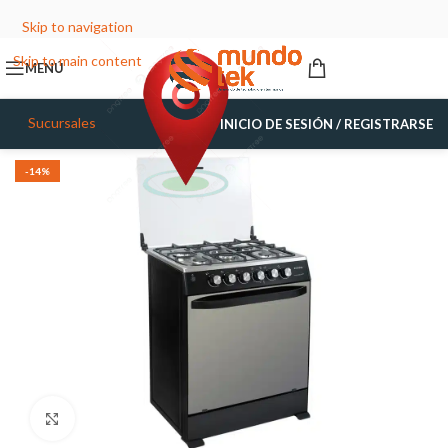
Skip to navigation
Skip to main content
MENÚ
Sucursales
INICIO DE SESIÓN / REGISTRARSE
-14%
Haga Click para agrandar