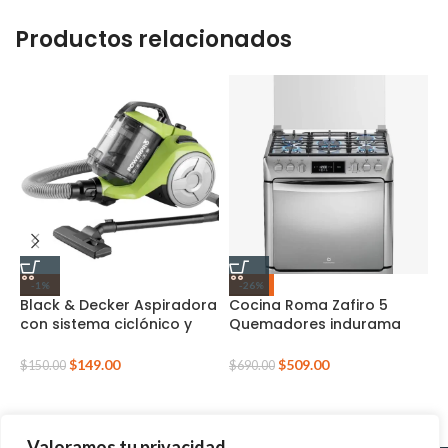
Productos relacionados
-1%
-26%
Black & Decker Aspiradora
Cocina Roma Zafiro 5
C
con sistema ciclónico y
Quemadores indurama
T
filtro HEPA (BD-VCBD8530)
Panel de Control Touch
$
149.00
$
509.00
$
$
150.00
$
690.00
Valoramos tu privacidad