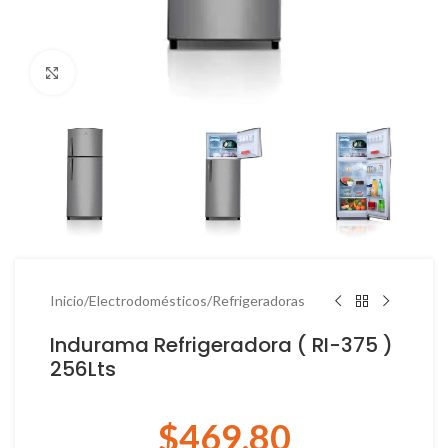
Haga Click para agrandar
Inicio
/
Electrodomésticos
/
Refrigeradoras
Indurama Refrigeradora ( RI-375 )
256Lts
$
469.80