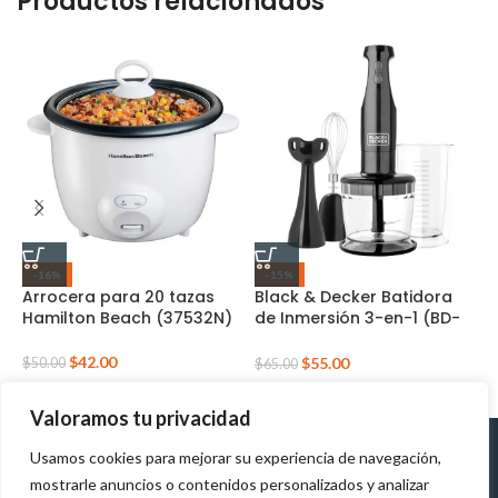
Productos relacionados
-16%
-15%
Arrocera para 20 tazas
Black & Decker Batidora
B
Hamilton Beach (37532N)
de Inmersión 3-en-1 (BD-
C
HB2800B)
T
$
42.00
$
55.00
$
50.00
$
65.00
$
Valoramos tu privacidad
Usamos cookies para mejorar su experiencia de navegación,
Políticas de
Políticas de tratamiento de
mostrarle anuncios o contenidos personalizados y analizar