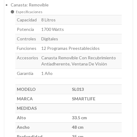
Canasta: Removible
Especificaciones
Capacidad
8 Litros
Potencia
1700 Watts
Controles
Digitales
Funciones
12 Programas Preestablecidos
Accesorios
Canasta Removible Con Recubrimiento
Antiadherente, Ventana De Visión
Garantía
1 Año
MODELO
SL013
MARCA
SMARTLIFE
MEDIDAS
Alto
33.5 cm
Ancho
48 cm
Profundidad
35 cm