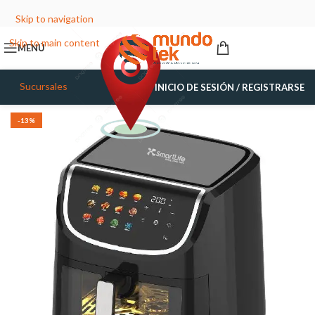
Skip to navigation
Skip to main content
MENÚ
Sucursales
INICIO DE SESIÓN / REGISTRARSE
-13%