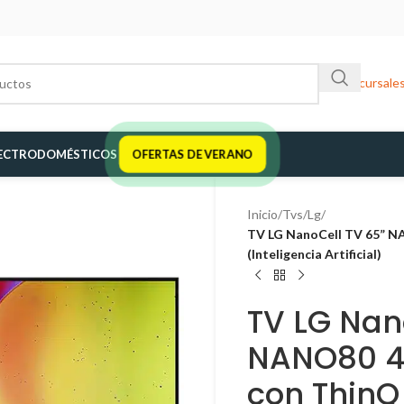
Sucursale
ECTRODOMÉSTICOS
OFERTAS DE VERANO
Inicio
/
Tvs
/
Lg
/
TV LG NanoCell TV 65” 
(Inteligencia Artificial)
TV LG Nan
NANO80 4
con ThinQ 