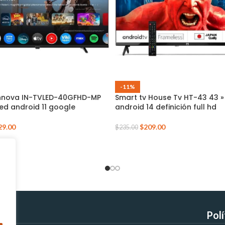
-11%
Innova IN-TVLED-40GFHD-MP
Smart tv House Tv HT-43 43 »
led android 11 google
android 14 definición full hd
29.00
$
209.00
$
235.00
Pol