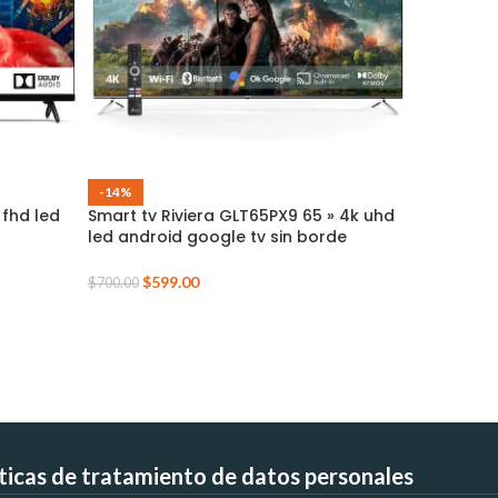
-14%
 fhd led
Smart tv Riviera GLT65PX9 65 » 4k uhd
led android google tv sin borde
-9%
mando de voz 2025
Smart tv 
$
599.00
$
700.00
43 » QLED
$
2
$
319.00
íticas de tratamiento de datos personales