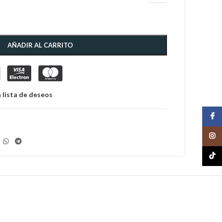
AÑADIR AL CARRITO
 lista de deseos
Face
Insta
TikTo