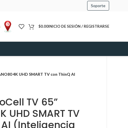
Soporte
s
$
0.00
INICIO DE SESIÓN / REGISTRARSE
NANO80 4K UHD SMART TV con ThinQ AI
oCell TV 65”
K UHD SMART TV
AI (Inteligencia