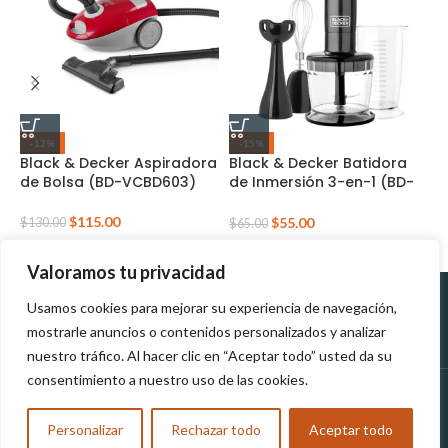
-12%
-15%
Black & Decker Aspiradora
Black & Decker Batidora
C
de Bolsa (BD-VCBD603)
de Inmersión 3-en-1 (BD-
T
HB2800B)
$
115.00
$
55.00
$
130.00
$
$
65.00
Valoramos tu privacidad
Usamos cookies para mejorar su experiencia de navegación,
Políticas de
Políticas de tratamiento de
mostrarle anuncios o contenidos personalizados y analizar
Devolución
datos personales
nuestro tráfico. Al hacer clic en “Aceptar todo” usted da su
consentimiento a nuestro uso de las cookies.
MUNDOTEK
2023
TODOS LOS DERECHOS RESERVADOS
Personalizar
Rechazar todo
Aceptar todo
Compra y Reclama tu Obsequio