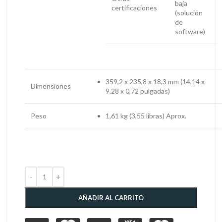
baja
certificaciones
(solución
de
software)
359,2 x 235,8 x 18,3 mm (14,14 x
Dimensiones
9,28 x 0,72 pulgadas)
Peso
1,61 kg (3,55 libras) Aprox.
AÑADIR AL CARRITO