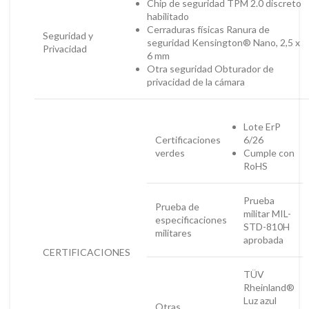
Chip de seguridad TPM 2.0 discreto
habilitado
Cerraduras físicas Ranura de
Seguridad y
seguridad Kensington® Nano, 2,5 x
Privacidad
6 mm
Otra seguridad Obturador de
privacidad de la cámara
Lote ErP
Certificaciones
6/26
verdes
Cumple con
RoHS
Prueba
Prueba de
militar MIL-
especificaciones
STD-810H
militares
aprobada
CERTIFICACIONES
TÜV
Rheinland®
Luz azul
Otras