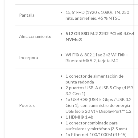
15,6″ FHD (1920 x 1080), TN, 250
Pantalla
nits, antirreflejo, 45 % NTSC
512 GB SSD M.2 2242 PCIe® 4.0×4
Almacenamiento
NVMe®
Wi-Fi® 6, 802.11ax 2×2 Wi-Fi® +
Incorpora
Bluetooth® 5.2, tarjeta M.2
1 conector de alimentación de
punta redonda
2 puertos USB-A (USB 5 Gbps/USB
3.2 Gen 1)
1x USB-C® (USB 5 Gbps / USB 3.2
Puertos
Gen 1), con suministro de energía
USB (solo 20 V) y DisplayPort™ 1.2
1 HDMI® 1.4b
1 conector combinado para
auriculares y micrófono (3,5 mm)
1x Ethernet 100/1000M (RJ-45)