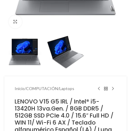
Haga Click para agrandar
Inicio
/
COMPUTACIÓN
/
Laptops
LENOVO V15 G5 IRL / Intel® i5-
13420H 13va.Gen. / 8GB DDR5 /
512GB SSD PCIe 4.0 / 15.6″ Full HD /
WIN 11/ Wi-Fi 6 AX / Teclado
alfanumérico Español (LA) / Luna