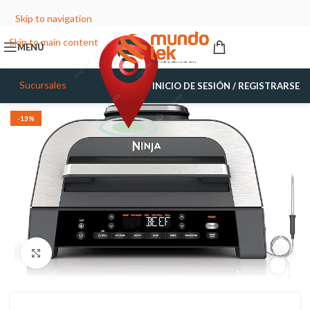
Skip to navigation
Skip to main content
MENÚ
Sucursales
INICIO DE SESIÓN / REGISTRARSE
-13%
Haga Click para agrandar