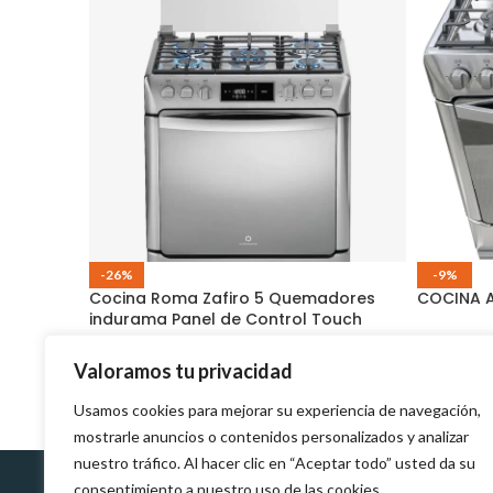
-26%
-9%
Cocina Roma Zafiro 5 Quemadores
COCINA A
indurama Panel de Control Touch
$
4
$
495.00
$
509.00
$
690.00
Valoramos tu privacidad
Usamos cookies para mejorar su experiencia de navegación,
mostrarle anuncios o contenidos personalizados y analizar
nuestro tráfico. Al hacer clic en “Aceptar todo” usted da su
consentimiento a nuestro uso de las cookies.