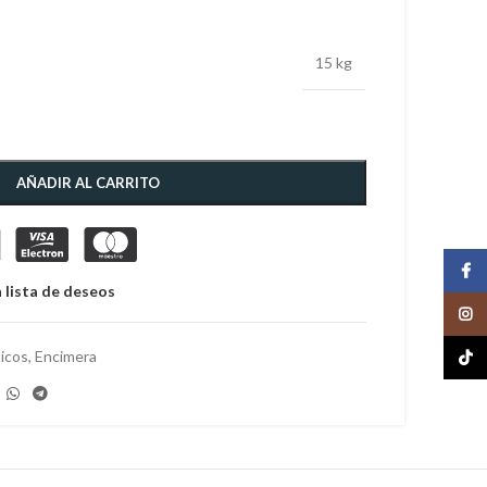
15 kg
AÑADIR AL CARRITO
Face
 lista de deseos
Insta
icos
,
Encimera
TikTo