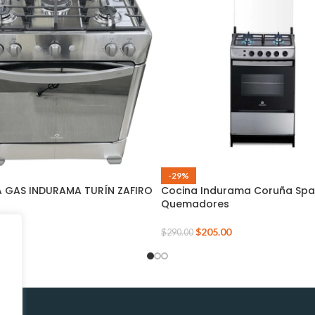
-29%
 GAS INDURAMA TURÍN ZAFIRO
Cocina Indurama Coruña Spa
Quemadores
52.00
$
205.00
$
290.00