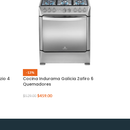
-13%
-13%
zio 4
Cocina Indurama Galicia Zafiro 6
COCINA I
Quemadores
$
4
$
500.00
$
459.00
$
529.00