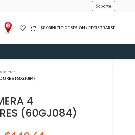
Soporte
s
$
0.00
INICIO DE SESIÓN / REGISTRARSE
ncimera
/
ORES (60GJ084)
MERA 4
ES (60GJ084)