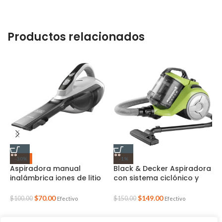
Productos relacionados
-30%
-1%
Aspiradora manual
Black & Decker Aspiradora
C
inalámbrica iones de litio
con sistema ciclónico y
T
(HLVA325J10-B3)
filtro HEPA (BD-VCBD8530)
$
70.00
$
149.00
$
$
100.00
$
150.00
Efectivo
Efectivo