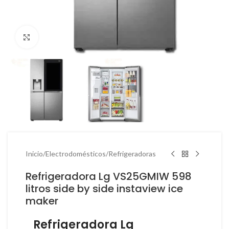
Haga Click para agrandar
Inicio
/
Electrodomésticos
/
Refrigeradoras
Refrigeradora Lg VS25GMIW 598
litros side by side instaview ice
maker
Refrigeradora Lg