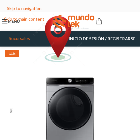
Skip to navigation
Skip to main content
MENÚ
Sucursales
INICIO DE SESIÓN / REGISTRARSE
-11%