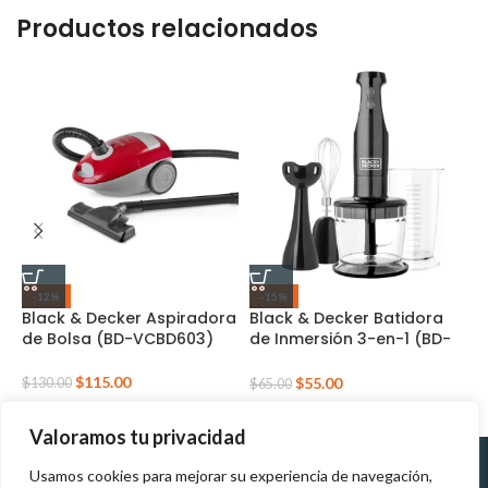
Productos relacionados
-12%
-15%
Black & Decker Aspiradora
Black & Decker Batidora
C
de Bolsa (BD-VCBD603)
de Inmersión 3-en-1 (BD-
T
HB2800B)
$
115.00
$
55.00
$
130.00
$
$
65.00
Valoramos tu privacidad
Usamos cookies para mejorar su experiencia de navegación,