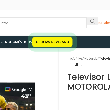
Sucursale
ECTRODOMÉSTICOS
OFERTAS DE VERANO
Inicio
/
Tvs
/
Motorola
/
Telev
Televisor
MOTOROL