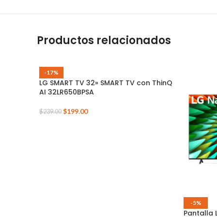
Productos relacionados
-17%
LG SMART TV 32» SMART TV con ThinQ
AI 32LR650BPSA
$
199.00
$
239.00
-5%
Pantalla