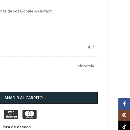
ente de voz Google Assistant
V
43″
Motorola
AÑADIR AL CARRITO
Face
Insta
 lista de deseos
TikTo