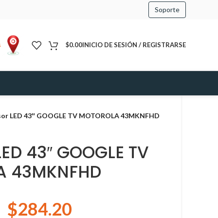
Soporte
s
$
0.00
INICIO DE SESIÓN / REGISTRARSE
isor LED 43″ GOOGLE TV MOTOROLA 43MKNFHD
 LED 43″ GOOGLE TV
A 43MKNFHD
$
284.20