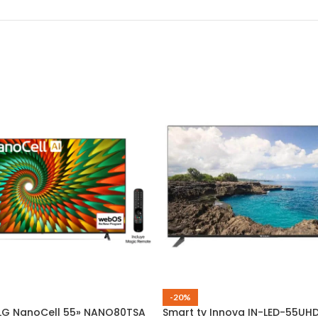
-20%
 LG NanoCell 55» NANO80TSA
Smart tv Innova IN-LED-55U