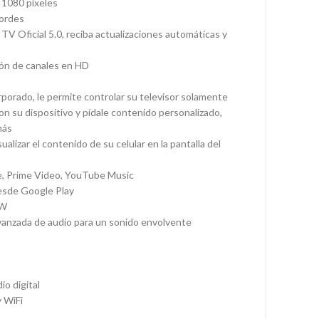
x 1080 píxeles
bordes
TV Oficial 5.0, reciba actualizaciones automáticas y
ión de canales en HD
porado, le permite controlar su televisor solamente
on su dispositivo y pídale contenido personalizado,
más
alizar el contenido de su celular en la pantalla del
e, Prime Video, YouTube Music
esde Google Play
8W
vanzada de audio para un sonido envolvente
io digital
 WiFi