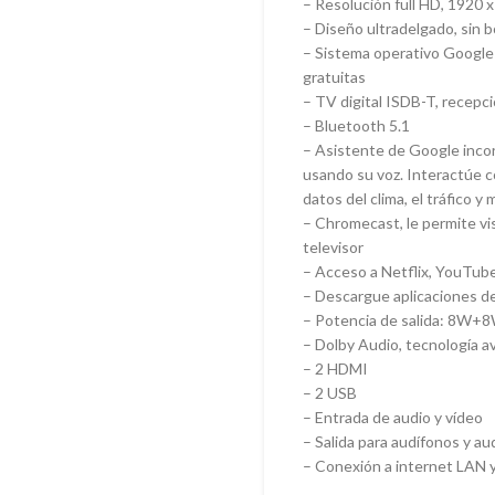
– Resolución full HD, 1920 
– Diseño ultradelgado, sin 
– Sistema operativo Google 
gratuitas
– TV digital ISDB-T, recepc
– Bluetooth 5.1
– Asistente de Google incor
usando su voz. Interactúe c
datos del clima, el tráfico y 
– Chromecast, le permite visu
televisor
– Acceso a Netflix, YouTub
– Descargue aplicaciones d
– Potencia de salida: 8W+
– Dolby Audio, tecnología a
– 2 HDMI
– 2 USB
– Entrada de audio y vídeo
– Salida para audífonos y aud
– Conexión a internet LAN y