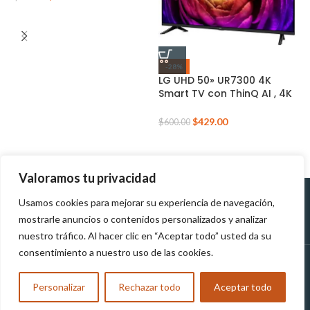
-28%
LG UHD 50» UR7300 4K
S
Smart TV con ThinQ AI , 4K
6
Procesador
g
Inteligente(2023) +MAGI
m
$
429.00
$
600.00
$
CONTROL
Valoramos tu privacidad
Usamos cookies para mejorar su experiencia de navegación,
Políticas de
Políticas de tratamiento de
mostrarle anuncios o contenidos personalizados y analizar
Devolución
datos personales
nuestro tráfico. Al hacer clic en “Aceptar todo” usted da su
consentimiento a nuestro uso de las cookies.
MUNDOTEK
2023
TODOS LOS DERECHOS RESERVADOS
Personalizar
Rechazar todo
Aceptar todo
Compra y Reclama tu Obsequio