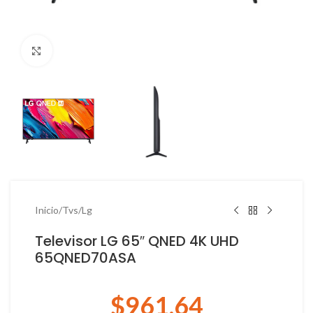
Haga Click para agrandar
Inicio
/
Tvs
/
Lg
Televisor LG 65″ QNED 4K UHD
65QNED70ASA
$
961.64