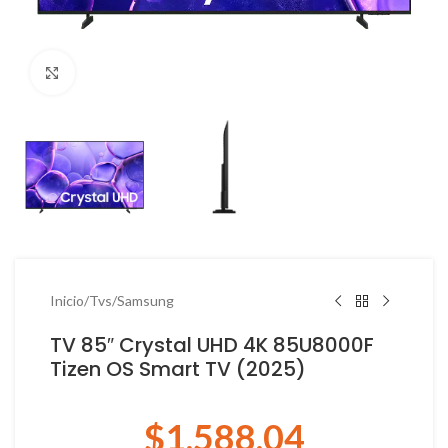
Haga Click para agrandar
Inicio
/
Tvs
/
Samsung
TV 85″ Crystal UHD 4K 85U8000F
Tizen OS Smart TV (2025)
$
1,588.04