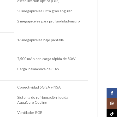
estabilización óptica (OIS)
50 megapixeles ultra gran angular
2 megapixeles para profundidad/macro
16 megapixeles bajo pantalla
7,500 mAh con carga rápida de 80W
Carga inalámbrica de 80W
Conectividad 5G SA y NSA
Face
Sistema de refrigeración líquida
AquaCore Cooling
Insta
Ventilador RGB
TikTo