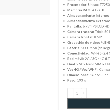
Procesador:
Unisoc T7250 
Memoria RAM:
4 GB+8
Almacenamiento interno:
Almacenamiento externo:
Pantalla:
6.75″ IPS LCD HD+
Cámara trasera:
Triple 50
Cámara frontal:
8 MP
Grabación de video:
Full H
Batería:
5000 mAh (de larga
Conectividad:
Wi-Fi 5 (2.4
Red móvil:
2G / 3G / 4G (LT
Dual SIM:
2 Nano SIM o 1 N
Voz 4G / Voz Wi-Fi:
Compat
Dimensiones:
167.64 × 77.
Peso:
193 g