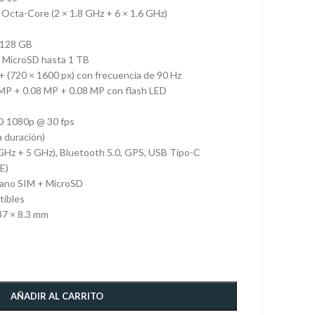
Octa-Core (2 × 1.8 GHz + 6 × 1.6 GHz)
128 GB
MicroSD hasta 1 TB
 (720 × 1600 px) con frecuencia de 90 Hz
 MP + 0.08 MP + 0.08 MP con flash LED
D 1080p @ 30 fps
 duración)
 GHz + 5 GHz), Bluetooth 5.0, GPS, USB Tipo-C
E)
ano SIM + MicroSD
ibles
37 × 8.3 mm
AÑADIR AL CARRITO