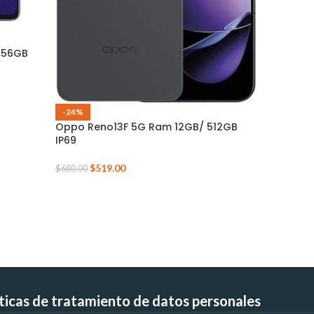
-18%
256GB
Realme N
$
1
$
239.00
-24%
Oppo Reno13F 5G Ram 12GB/ 512GB
IP69
$
519.00
$
680.00
íticas de tratamiento de datos personales