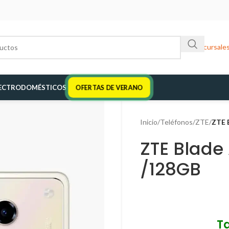
Sucursale
ECTRODOMÉSTICOS
OFERTAS DE VERANO
Inicio
/
Teléfonos
/
ZTE
/
ZTE 
ZTE Blade
/128GB
T