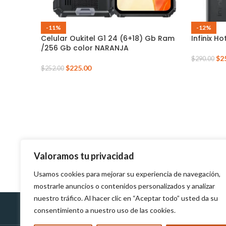
-11%
-12%
Celular Oukitel G1 24 (6+18) Gb Ram
Infinix H
/256 Gb color NARANJA
$
2
$
290.00
$
225.00
$
252.00
Valoramos tu privacidad
Usamos cookies para mejorar su experiencia de navegación,
mostrarle anuncios o contenidos personalizados y analizar
nuestro tráfico. Al hacer clic en “Aceptar todo” usted da su
consentimiento a nuestro uso de las cookies.
Políticas de Devolución