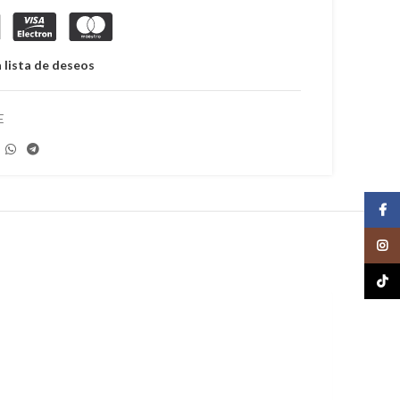
 lista de deseos
E
Face
Insta
TikTo