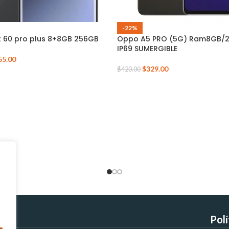
-22%
ot 60 pro plus 8+8GB 256GB
Oppo A5 PRO (5G) Ram8GB/
IP69 SUMERGIBLE
55.00
$
329.00
$
420.00
Pol