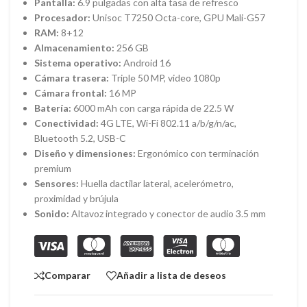
Pantalla:
6.9 pulgadas con alta tasa de refresco
Procesador:
Unisoc T7250 Octa-core, GPU Mali-G57
RAM:
8+12
Almacenamiento:
256 GB
Sistema operativo:
Android 16
Cámara trasera:
Triple 50 MP, video 1080p
Cámara frontal:
16 MP
Batería:
6000 mAh con carga rápida de 22.5 W
Conectividad:
4G LTE, Wi-Fi 802.11 a/b/g/n/ac,
Bluetooth 5.2, USB-C
Diseño y dimensiones:
Ergonómico con terminación
premium
Sensores:
Huella dactilar lateral, acelerómetro,
proximidad y brújula
Sonido:
Altavoz integrado y conector de audio 3.5 mm
Comparar
Añadir a lista de deseos