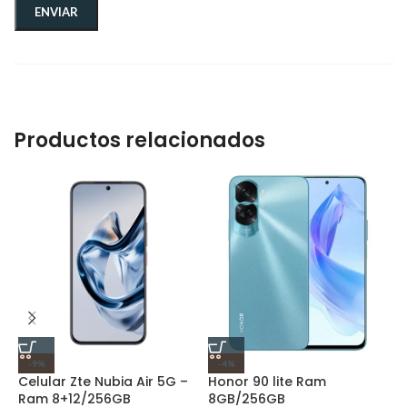
Productos relacionados
-9%
-4%
Celular Zte Nubia Air 5G –
Honor 90 lite Ram
Ram 8+12/256GB
8GB/256GB
H