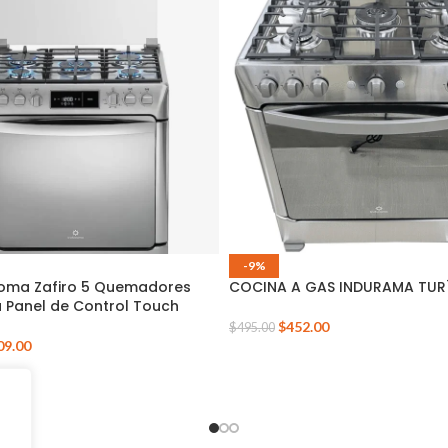
-9%
oma Zafiro 5 Quemadores
COCINA A GAS INDURAMA TURÍ
 Panel de Control Touch
$
452.00
$
495.00
09.00