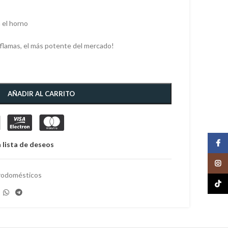
 el horno
lamas, el más potente del mercado!
AÑADIR AL CARRITO
Face
 lista de deseos
Insta
rodomésticos
TikTo