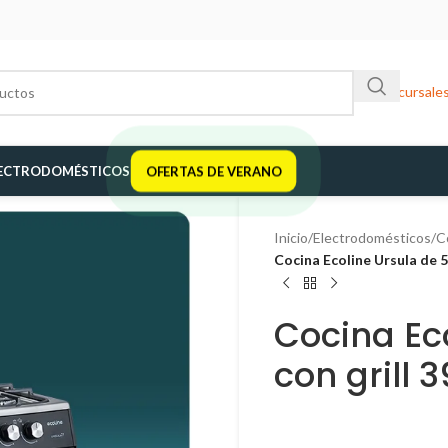
Sucursale
ECTRODOMÉSTICOS
OFERTAS DE VERANO
Inicio
/
Electrodomésticos
/
C
Cocina Ecoline Ursula de 5
Cocina Ec
con grill 