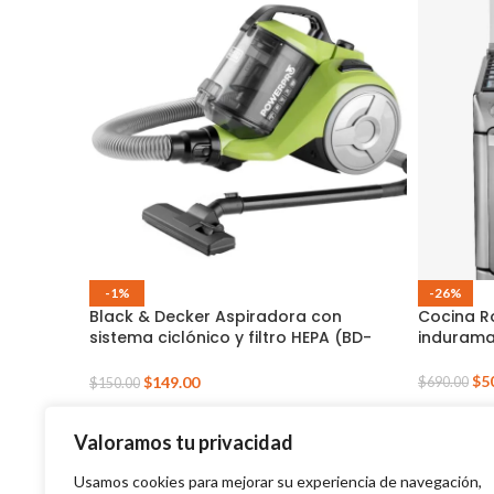
-1%
-26%
Black & Decker Aspiradora con
Cocina R
sistema ciclónico y filtro HEPA (BD-
indurama
VCBD8530)
$
5
$
149.00
$
690.00
$
150.00
Valoramos tu privacidad
Usamos cookies para mejorar su experiencia de navegación,