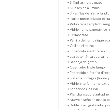
• 5 Tapillas negro mate
• 5 Bases de aluminio
• 3 Parrillas de hierro fundi
• Horno porcelanizado extr
• Vidrio tapa templado serig
• Vidrio horno panorámico 
• Termostato
• Parrilla de horno niquelada
• Grill en el horno
• Encendido eléctrico en qu
• Luz automática puerta ho
• Bandeja de goteo
• Quemador triple fuego
• Encendido eléctrico direct
• Sistema cortagas (horno y g
• Vidrio interior horno extra
• Sensor de Gas WiFi
• Plancha asadora antiadhe
• Nuevo diseño de manija, pe
• Doble Broil: gratinador y 