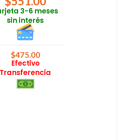
$
551.00
arjeta 3-6 meses
sin interés
$
475.00
Efectivo
Transferencia