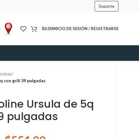
Soporte
s
$
0.00
INICIO DE SESIÓN / REGISTRARSE
ocinas
/
q con grill 39 pulgadas
oline Ursula de 5q
39 pulgadas