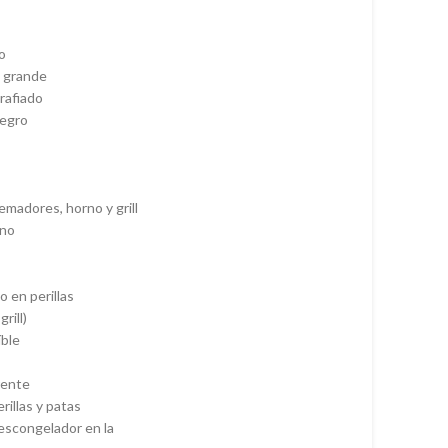
do
a grande
rafiado
negro
emadores, horno y grill
rno
o en perillas
rill)
íble
rente
rillas y patas
descongelador en la