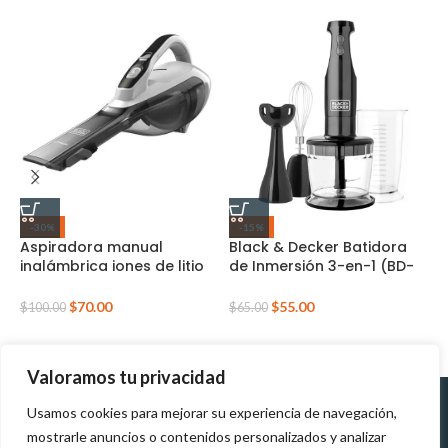
B
-30%
-15%
H
Aspiradora manual
Black & Decker Batidora
inalámbrica iones de litio
de Inmersión 3-en-1 (BD-
(HLVA325J10-B3)
HB2800B)
$
$
70.00
$
55.00
$
100.00
$
65.00
Valoramos tu privacidad
Usamos cookies para mejorar su experiencia de navegación,
Políticas de
Políticas de tratamiento de
mostrarle anuncios o contenidos personalizados y analizar