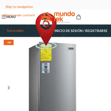
Skip to navigation
Skip to main content
MENÚ
Sucursales
INICIO DE SESIÓN / REGISTRARSE
-4%