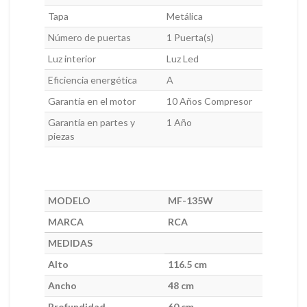
Tapa
Metálica
Número de puertas
1 Puerta(s)
Luz interior
Luz Led
Eficiencia energética
A
Garantía en el motor
10 Años Compresor
Garantía en partes y
1 Año
piezas
MODELO
MF-135W
MARCA
RCA
MEDIDAS
Alto
116.5 cm
Ancho
48 cm
Profundidad
60 cm