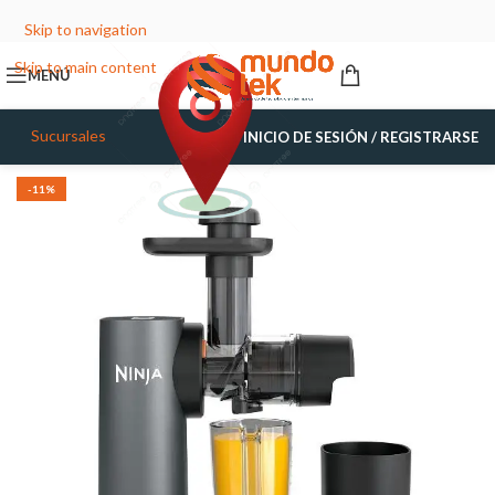
Skip to navigation
Skip to main content
MENÚ
Sucursales
INICIO DE SESIÓN / REGISTRARSE
-11%