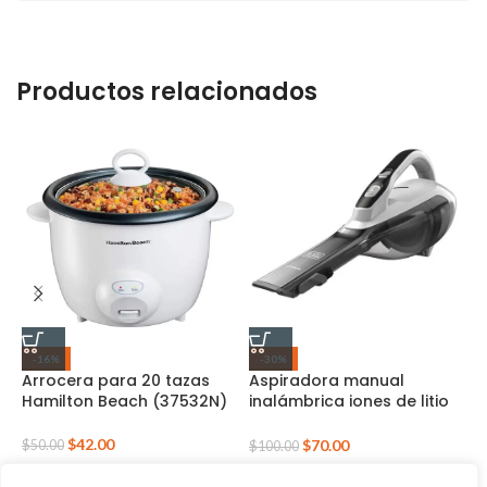
Productos relacionados
-16%
-30%
Arrocera para 20 tazas
Aspiradora manual
B
Hamilton Beach (37532N)
inalámbrica iones de litio
C
(HLVA325J10-B3)
(
$
42.00
$
70.00
$
50.00
$
100.00
$