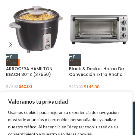
B
-14%
-3%
T
ARROCERA HAMILTON
Black & Decker Horno De
T
BEACH 30TZ (37550)
Convección Extra Ancho
(BD-TO3260XSBD)
$
$
60.00
$
145.00
$
70.00
$
150.00
Valoramos tu privacidad
Usamos cookies para mejorar su experiencia de navegación,
Políticas de
Políticas de tratamiento de
mostrarle anuncios o contenidos personalizados y analizar
Devolución
datos personales
nuestro tráfico. Al hacer clic en “Aceptar todo” usted da su
consentimiento a nuestro uso de las cookies.