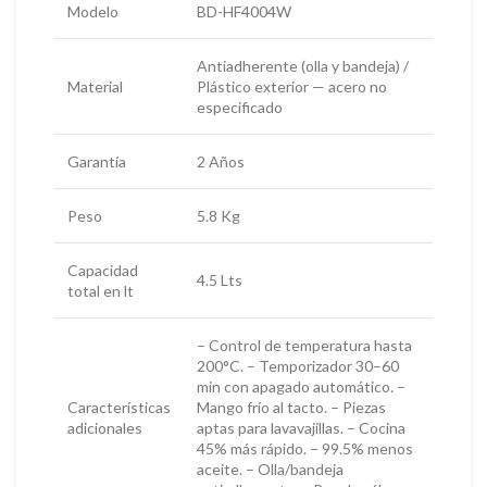
Modelo
BD-HF4004W
Antiadherente (olla y bandeja) /
Material
Plástico exterior — acero no
especificado
Garantía
2 Años
Peso
5.8 Kg
Capacidad
4.5 Lts
total en lt
– Control de temperatura hasta
200°C. – Temporizador 30–60
min con apagado automático. –
Características
Mango frío al tacto. – Piezas
adicionales
aptas para lavavajillas. – Cocina
45% más rápido. – 99.5% menos
aceite. – Olla/bandeja