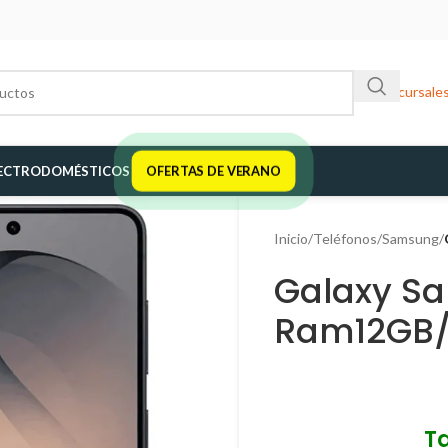
Sucursale
ECTRODOMÉSTICOS
OFERTAS DE VERANO
Inicio
/
Teléfonos
/
Samsung
/
Galaxy S
Ram12GB/
T