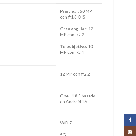
Principal:
50 MP
con f/1,8 OIS
Gran angular:
12
MP con f/2,2
Teleobjetivo:
10
MP con f/2,4
12 MP con f/2,2
One UI 8.5 basado
en Android 16
Face
WiFi 7
Insta
5G