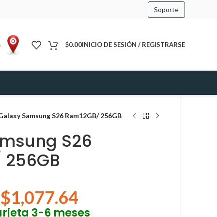
Soporte
s
$
0.00
INICIO DE SESIÓN / REGISTRARSE
Galaxy Samsung S26 Ram12GB/ 256GB
amsung S26
 256GB
$
1,077.64
arjeta 3-6 meses