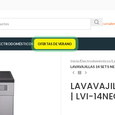
Sucursale
ECTRODOMÉSTICOS
OFERTAS DE VERANO
Inicio
/
Electrodomésticos
/
La
LAVAVAJILLAS 14 SETS N
LAVAVAJIL
| LVI-14N