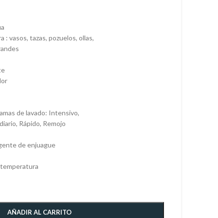
ua
a : vasos, tazas, pozuelos, ollas,
grandes
te
dor
ramas de lavado: Intensivo,
diario, Rápido, Remojo
agente de enjuague
 temperatura
AÑADIR AL CARRITO