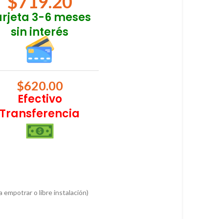
$
719.20
arjeta 3-6 meses
sin interés
$
620.00
Efectivo
Transferencia
 empotrar o libre instalación)