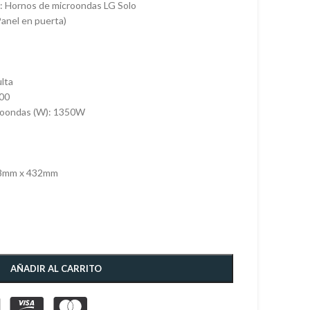
: Hornos de microondas LG Solo
Panel en puerta)
ulta
200
croondas (W): 1350W
08mm x 432mm
AÑADIR AL CARRITO