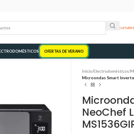
Sucursale
ECTRODOMÉSTICOS
OFERTAS DE VERANO
Inicio
/
Electrodomésticos
/
M
Microondas Smart Invert
Microonda
NeoChef L
MS1536GI