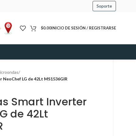
Soporte
s
$
0.00
INICIO DE SESIÓN / REGISTRARSE
icroondas
/
er NeoChef LG de 42Lt MS1536GIR
s Smart Inverter
G de 42Lt
R