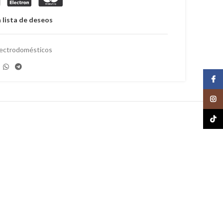
 lista de deseos
lectrodomésticos
Face
Insta
TikTo