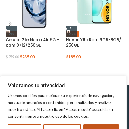
-9%
-12%
Celular Zte Nubia Air 5G –
Honor X6c Ram 6GB-8GB/
Ram 8+12/256GB
256GB
H
2
$
235.00
$
185.00
$
259.00
$
Valoramos tu privacidad
Usamos cookies para mejorar su experiencia de navegación,
Políticas de
Políticas de tratamiento de
mostrarle anuncios o contenidos personalizados y analizar
Devolución
datos personales
nuestro tráfico. Al hacer clic en “Aceptar todo” usted da su
consentimiento a nuestro uso de las cookies.
MUNDOTEK
2023
TODOS LOS DERECHOS RESERVADOS